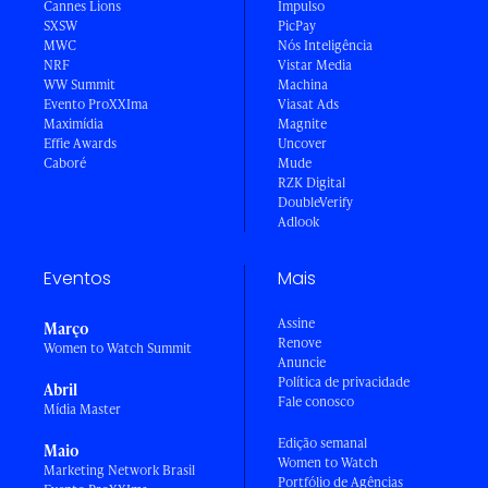
Cannes Lions
Impulso
SXSW
PicPay
MWC
Nós Inteligência
NRF
Vistar Media
WW Summit
Machina
Evento ProXXIma
Viasat Ads
Maximídia
Magnite
Effie Awards
Uncover
Caboré
Mude
RZK Digital
DoubleVerify
Adlook
Eventos
Mais
Assine
Março
Renove
Women to Watch Summit
Anuncie
Política de privacidade
Abril
Fale conosco
Mídia Master
Edição semanal
Maio
Women to Watch
Marketing Network Brasil
Portfólio de Agências