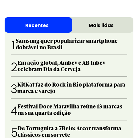
Recentes
Mais lidas
Samsung quer popularizar smartphone
1
dobrável no Brasil
Em ação global, Ambev e AB Inbev
2
celebram Dia da Cerveja
KitKat faz do Rock in Rio plataforma para
3
marca e varejo
Festival Doce Maravilha reúne 13 marcas
4
na sua quarta edição
De Tortuguita a 7Belo: Arcor transforma
5
clássicos em sorvete