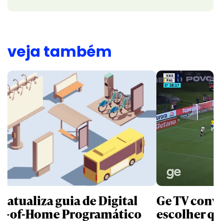
veja também
B atualiza guia de Digital
Ge TV convi
t-of-Home Programático
escolher qu