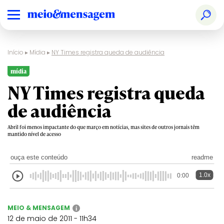
Início
▸
Mídia
▸
NY Times registra queda de audiência
mídia
NY Times registra queda
de audiência
Abril foi menos impactante do que março em notícias, mas sites de outros jornais têm
mantido nível de acesso
ouça este conteúdo
readme
1.0x
0:00
MEIO & MENSAGEM
i
12 de maio de 2011 - 11h34