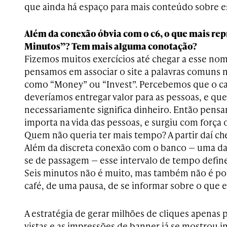
que ainda há espaço para mais conteúdo sobre e
Além da conexão óbvia com o c6, o que mais re
Minutos”? Tem mais alguma conotação?
Fizemos muitos exercícios até chegar a esse nom
pensamos em associar o site a palavras comuns
como “Money” ou “Invest”. Percebemos que o ca
deveríamos entregar valor para as pessoas, e que
necessariamente significa dinheiro. Então pens
importa na vida das pessoas, e surgiu com força
Quem não queria ter mais tempo? A partir daí c
Além da discreta conexão com o banco — uma da
se de passagem — esse intervalo de tempo defi
Seis minutos não é muito, mas também não é p
café, de uma pausa, de se informar sobre o que 
A estratégia de gerar milhões de cliques apenas 
vistas e as impressões de banner já se mostrou in