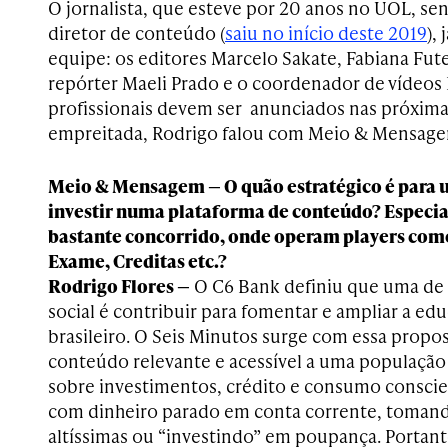
O jornalista, que esteve por 20 anos no UOL, se
diretor de conteúdo (
saiu no início deste 2019
),
equipe: os editores Marcelo Sakate, Fabiana Fute
repórter Maeli Prado e o coordenador de vídeos 
profissionais devem ser anunciados nas próxima
empreitada, Rodrigo falou com Meio & Mensag
Meio & Mensagem — O quão estratégico é para
investir numa plataforma de conteúdo? Espec
bastante concorrido, onde operam players como
Exame, Creditas etc.?
Rodrigo Flores —
O C6 Bank definiu que uma de 
social é contribuir para fomentar e ampliar a ed
brasileiro. O Seis Minutos surge com essa propo
conteúdo relevante e acessível a uma populaçã
sobre investimentos, crédito e consumo conscie
com dinheiro parado em conta corrente, tomand
altíssimas ou “investindo” em poupança. Portan