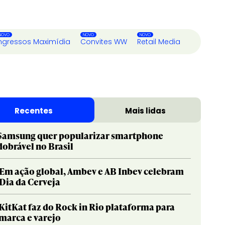
ngressos Maximídia
Convites WW
Retail Media
Recentes
Mais lidas
Samsung quer popularizar smartphone
dobrável no Brasil
Em ação global, Ambev e AB Inbev celebram
Dia da Cerveja
KitKat faz do Rock in Rio plataforma para
marca e varejo