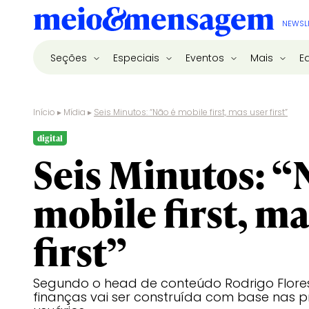
NEWSL
Seções
Especiais
Eventos
Mais
E
Início
▸
Mídia
▸
Seis Minutos: “Não é mobile first, mas user first”
digital
Seis Minutos: “
mobile first, ma
first”
Segundo o head de conteúdo Rodrigo Flore
finanças vai ser construída com base nas p