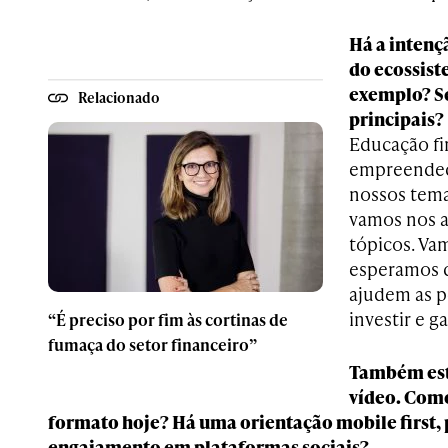
Há a intenç
do ecossist
exemplo? Se
Relacionado
principais?
Educação fi
empreended
nossos tema
vamos nos a
tópicos. Vam
esperamos 
ajudem as p
investir e g
“É preciso por fim às cortinas de
fumaça do setor financeiro”
Também est
vídeo. Como
formato hoje? Há uma orientação mobile first
engajamento em plataformas sociais?