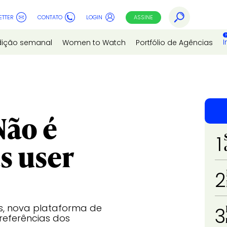
ETTER
CONTATO
LOGIN
ASSINE
I
dição semanal
Women to Watch
Portfólio de Agências
Não é
1
s user
2
s, nova plataforma de
3
referências dos