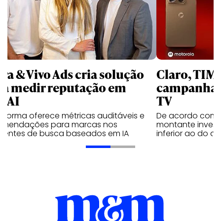
rra & Vivo Ads cria solução
Claro, TIM
ra medir reputação em
campanhas 
nAI
TV
aforma oferece métricas auditáveis e
De acordo com 
omendações para marcas nos
montante invest
ientes de busca baseados em IA
inferior ao do 