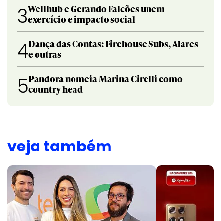
Wellhub e Gerando Falcões unem
3
exercício e impacto social
Dança das Contas: Firehouse Subs, Alares
4
e outras
Pandora nomeia Marina Cirelli como
5
country head
veja também