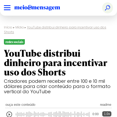
Início
▸
Mídia
▸
YouTube distribui dinheiro para incentivar uso dos
Shorts
redes sociais
YouTube distribui
dinheiro para incentivar
uso dos Shorts
Criadores podem receber entre 100 e 10 mil
dólares para criar conteúdo para o formato
vertical do YouTube
ouça este conteúdo
readme
1.0x
0:00