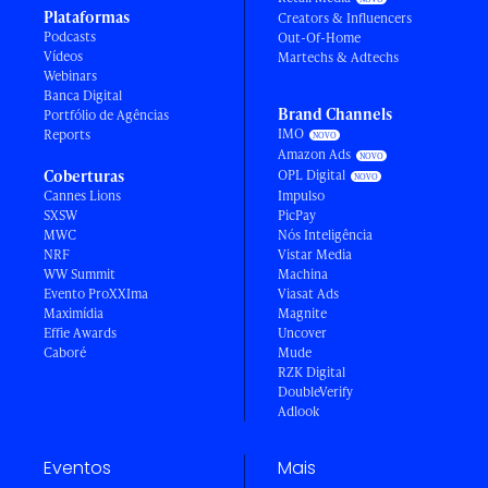
Plataformas
Creators & Influencers
Podcasts
Out-Of-Home
Vídeos
Martechs & Adtechs
Webinars
Banca Digital
Brand Channels
Portfólio de Agências
IMO
Reports
Amazon Ads
Coberturas
OPL Digital
Cannes Lions
Impulso
SXSW
PicPay
MWC
Nós Inteligência
NRF
Vistar Media
WW Summit
Machina
Evento ProXXIma
Viasat Ads
Maximídia
Magnite
Effie Awards
Uncover
Caboré
Mude
RZK Digital
DoubleVerify
Adlook
Eventos
Mais