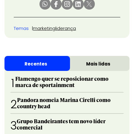
Temas
marketing
liderança
Recentes
Mais lidas
Flamengo quer se reposicionar como
1
marca de sportainment
Pandora nomeia Marina Cirelli como
2
country head
Grupo Bandeirantes tem novo líder
3
comercial