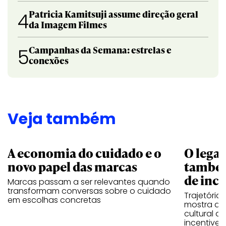
Patricia Kamitsuji assume direção geral
4
da Imagem Filmes
Campanhas da Semana: estrelas e
5
conexões
Veja também
A economia do cuidado e o
O legad
novo papel das marcas
também
de ince
Marcas passam a ser relevantes quando
transformam conversas sobre o cuidado
Trajetória
em escolhas concretas
mostra que
cultural 
incentive 