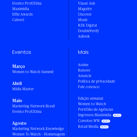
Evento ProXXIma
Viasat Ads
Maximídia
Magnite
Effie Awards
Uncover
Caboré
Mude
RZK Digital
DoubleVerify
Adlook
Eventos
Mais
Assine
Março
Renove
Women to Watch Summit
Anuncie
Política de privacidade
Abril
Fale conosco
Mídia Master
Edição semanal
Maio
Women to Watch
Marketing Network Brasil
Portfólio de Agências
Evento ProXXIma
Ingressos Maximídia
Convites WW
Agosto
Retail Media
Marketing Network Knowledge
Women To Watch - Homenagem