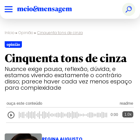
Início
▸
Opinião
▸
Cinquenta tons de cinza
opinião
Cinquenta tons de cinza
Nuance exige pausa, reflexão, dúvida, e
estamos vivendo exatamente o contrário
disso; parece haver cada vez menos espaço
para complexidade
ouça este conteúdo
readme
1.0x
0:00
REGINA AUGUSTO