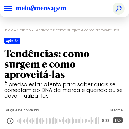
Início
▸
Opinião
▸
Tendências: como surgem e como aproveitá-las
opinião
Tendências: como
surgem e como
aproveitá-las
É preciso estar atento para saber quais se
conectam ao DNA da marca e quando ou se
devem utilizá-las
ouça este conteúdo
readme
1.0x
0:00