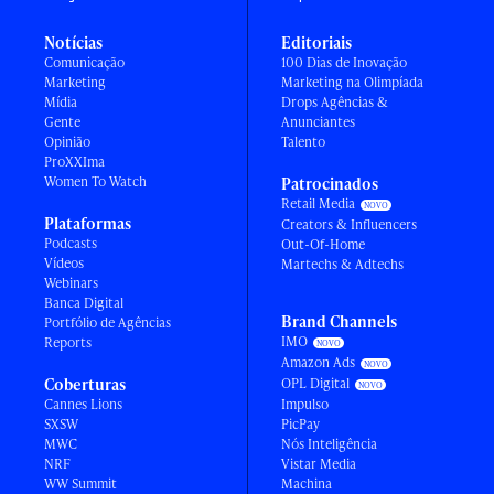
Notícias
Editoriais
Comunicação
100 Dias de Inovação
Marketing
Marketing na Olimpíada
Mídia
Drops Agências &
Gente
Anunciantes
Opinião
Talento
ProXXIma
Women To Watch
Patrocinados
Retail Media
Plataformas
Creators & Influencers
Podcasts
Out-Of-Home
Vídeos
Martechs & Adtechs
Webinars
Banca Digital
Brand Channels
Portfólio de Agências
IMO
Reports
Amazon Ads
Coberturas
OPL Digital
Cannes Lions
Impulso
SXSW
PicPay
MWC
Nós Inteligência
NRF
Vistar Media
WW Summit
Machina