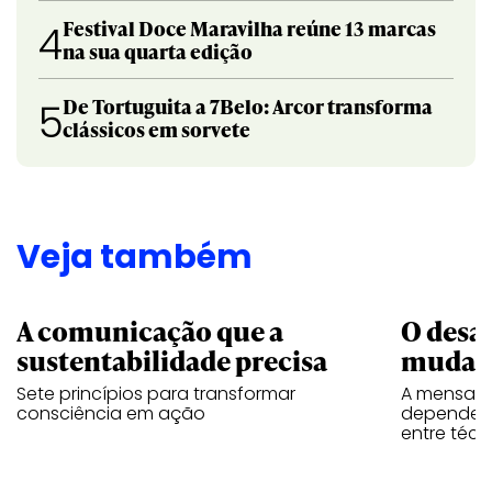
Festival Doce Maravilha reúne 13 marcas
4
na sua quarta edição
De Tortuguita a 7Belo: Arcor transforma
5
clássicos em sorvete
Veja também
A comunicação que a
O desa
sustentabilidade precisa
mudar
Sete princípios para transformar
A mensage
consciência em ação
depende d
entre téc