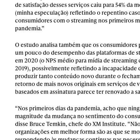
de satisfação desses serviços caiu para 54% da m
(minha especulação) refletindo o repentino ca
consumidores com o streaming nos primeiros m
pandemia.”
O estudo analisa também que os consumidores 
um pouco do desempenho das plataformas de s
em 2020 (o NPS médio para mídia de streaming 
2019), possivelmente refletindo a incapacidade d
produzir tanto conteúdo novo durante o fecham
retorno de mais novos originais em serviços de
baseados em assinatura parece ter renovado a sa
“Nos primeiros dias da pandemia, acho que nin
magnitude da mudança no sentimento do consu
disse Bruce Temkin, chefe do XM Institute. “Não
organizações em melhor forma são as que se m
respondendo às mudanças contínuas nas necessi