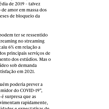
édia de 2019 – talvez
so de amor em massa dos
eses de bloqueio da
podem ter se ressentido
treaming no streaming
caiu 6% em relação a
os principais serviços de
ento dos estúdios. Mas o
 vídeo sob demanda
tisfação em 2021.
guém poderia prever a
midor do COVID-19”,
 é surpresa que as
ovimentam rapidamente,
dades e expectativas de