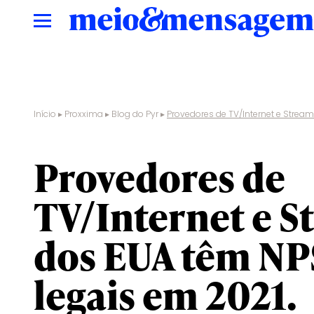
Início
▸
Proxxima
▸
Blog do Pyr
▸
Provedores de TV/Internet e Strea
blog do pyr
Provedores de
TV/Internet e S
dos EUA têm N
legais em 2021.