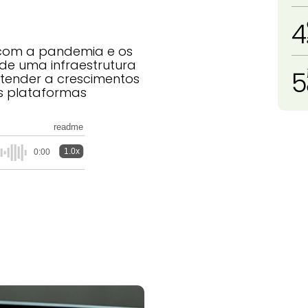
4
com a pandemia e os
e uma infraestrutura
5
atender a crescimentos
as plataformas
readme
1.0x
0:00