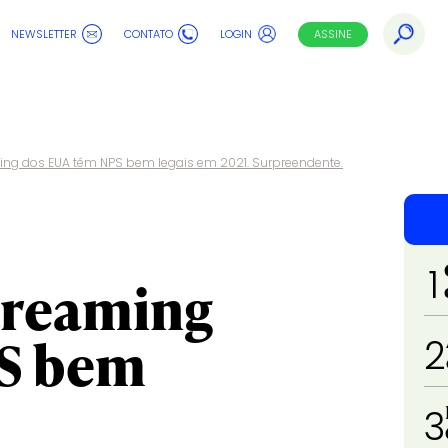
NEWSLETTER
CONTATO
LOGIN
ASSINE
ming dos EUA têm NPS bem legais em 2021. Surpreendente.
1
treaming
PS bem
2
3