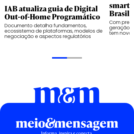
smartp
IAB atualiza guia de Digital
Brasil
Out-of-Home Programático
Com preços
Documento detalha fundamentos,
geração do
ecossistema de plataformas, modelos de
tem nova
negociação e aspectos regulatórios
Informa, inspira e conecta.