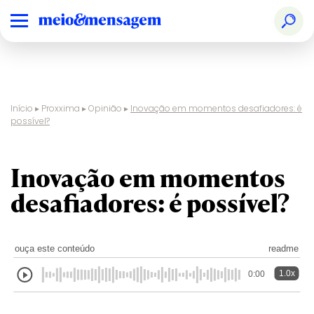
Início
▸
Proxxima
▸
Opinião
▸
Inovação em momentos desafiadores: é
possível?
Inovação em momentos
desafiadores: é possível?
ouça este conteúdo
readme
1.0x
0:00