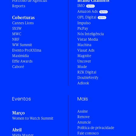
Brand Channels
Portfólio de Agências
IMO
Reports
Amazon Ads
Coberturas
OPL Digital
Cannes Lions
Impulso
SXSW
PicPay
MWC
Nós Inteligência
NRF
Vistar Media
WW Summit
Machina
Evento ProXXIma
Viasat Ads
Maximídia
Magnite
Effie Awards
Uncover
Caboré
Mude
RZK Digital
DoubleVerify
Adlook
Eventos
Mais
Assine
Março
Renove
Women to Watch Summit
Anuncie
Política de privacidade
Abril
Fale conosco
Mídia Master