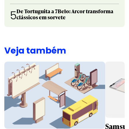
De Tortuguita a 7Belo: Arcor transforma
5
clássicos em sorvete
Veja também
Samsun