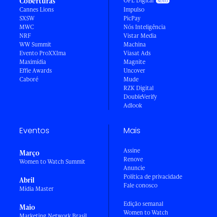
Coberturas
OPL Digital
Cannes Lions
Impulso
SXSW
PicPay
MWC
Nós Inteligência
NRF
Vistar Media
WW Summit
Machina
Evento ProXXIma
Viasat Ads
Maximídia
Magnite
Effie Awards
Uncover
Caboré
Mude
RZK Digital
DoubleVerify
Adlook
Eventos
Mais
Assine
Março
Renove
Women to Watch Summit
Anuncie
Política de privacidade
Abril
Fale conosco
Mídia Master
Edição semanal
Maio
Women to Watch
Marketing Network Brasil