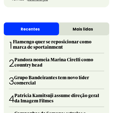
Recentes
Mais lidas
Flamengo quer se reposicionar como
1
marca de sportainment
Pandora nomeia Marina Cirelli como
2
country head
Grupo Bandeirantes tem novo líder
3
comercial
Patricia Kamitsuji assume direção geral
4
da Imagem Filmes