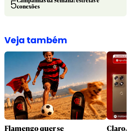
Campanhas da Semana: estrelas e
5
conexões
Veja também
Flamengo quer se
Claro,