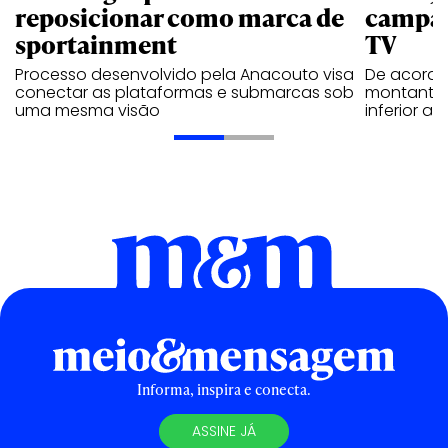
reposicionar como marca de
campan
sportainment
TV
Processo desenvolvido pela Anacouto visa
De acordo
conectar as plataformas e submarcas sob
montante 
uma mesma visão
inferior 
Informa, inspira e conecta.
ASSINE JÁ