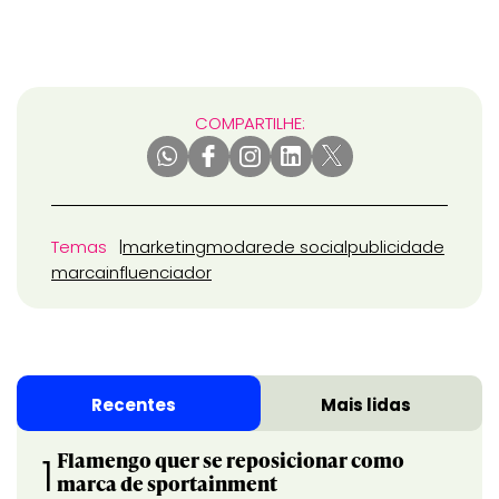
COMPARTILHE:
Temas
marketing
moda
rede social
publicidade
marca
influenciador
Recentes
Mais lidas
Flamengo quer se reposicionar como
1
marca de sportainment