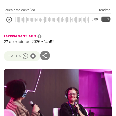
ouça este conteúdo
readme
1.0x
0:00
LARISSA SANTIAGO
i
27 de maio de 2026 - 14h52
- A
+ A