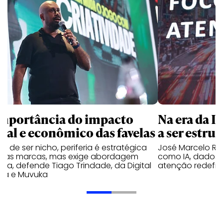
importância do impacto
Na era da I
cial e econômico das favelas
a ser estrut
e de ser nicho, periferia é estratégica
José Marcelo Ros
a as marcas, mas exige abordagem
como IA, dados
eta, defende Tiago Trindade, da Digital
atenção redefin
ela e Muvuka