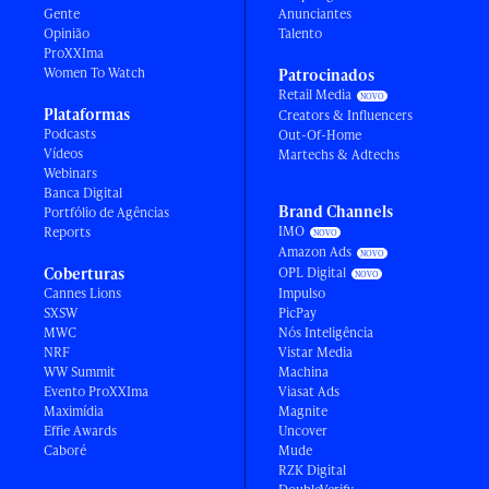
Gente
Anunciantes
Opinião
Talento
ProXXIma
Women To Watch
Patrocinados
Retail Media
Plataformas
Creators & Influencers
Podcasts
Out-Of-Home
Vídeos
Martechs & Adtechs
Webinars
Banca Digital
Brand Channels
Portfólio de Agências
IMO
Reports
Amazon Ads
Coberturas
OPL Digital
Cannes Lions
Impulso
SXSW
PicPay
MWC
Nós Inteligência
NRF
Vistar Media
WW Summit
Machina
Evento ProXXIma
Viasat Ads
Maximídia
Magnite
Effie Awards
Uncover
Caboré
Mude
RZK Digital