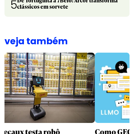
De Tortuguita a 7Belo: Arcor transforma
5
clássicos em sorvete
veja também
Decaux testa robô
Como GEO,