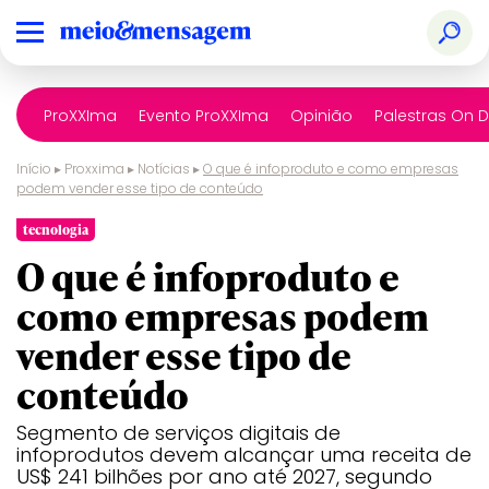
ProXXIma
Evento ProXXIma
Opinião
Palestras On
Início
▸
Proxxima
▸
Notícias
▸
O que é infoproduto e como empresas
podem vender esse tipo de conteúdo
tecnologia
O que é infoproduto e
como empresas podem
vender esse tipo de
conteúdo
Segmento de serviços digitais de
infoprodutos devem alcançar uma receita de
US$ 241 bilhões por ano até 2027, segundo