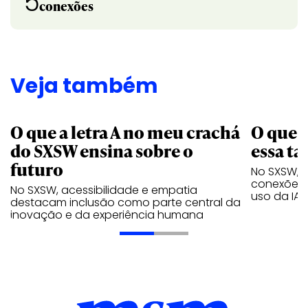
5
conexões
Veja também
O que a letra A no meu crachá
O que é
do SXSW ensina sobre o
essa ta
futuro
No SXSW, B
conexões 
No SXSW, acessibilidade e empatia
uso da IA
destacam inclusão como parte central da
inovação e da experiência humana