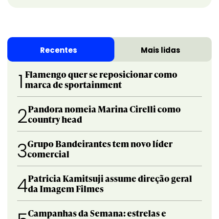
Recentes
Mais lidas
Flamengo quer se reposicionar como
1
marca de sportainment
Pandora nomeia Marina Cirelli como
2
country head
Grupo Bandeirantes tem novo líder
3
comercial
Patricia Kamitsuji assume direção geral
4
da Imagem Filmes
Campanhas da Semana: estrelas e