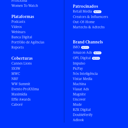
ProXXIma
Women To Watch
Patrocinados
Retail Media
Plataformas
Creators & Influencers
Podcasts
Out-Of-Home
Vídeos
Martechs & Adtechs
Webinars
Banca Digital
Brand Channels
Portfólio de Agências
IMO
Reports
Amazon Ads
Coberturas
OPL Digital
Cannes Lions
Impulso
SXSW
PicPay
MWC
Nós Inteligência
NRF
Vistar Media
WW Summit
Machina
Evento ProXXIma
Viasat Ads
Maximídia
Magnite
Effie Awards
Uncover
Caboré
Mude
RZK Digital
DoubleVerify
Adlook