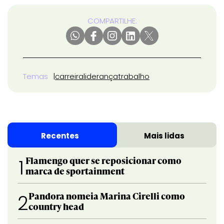
COMPARTILHE:
Temas
carreira
liderança
trabalho
Recentes
Mais lidas
Flamengo quer se reposicionar como
1
marca de sportainment
Pandora nomeia Marina Cirelli como
2
country head