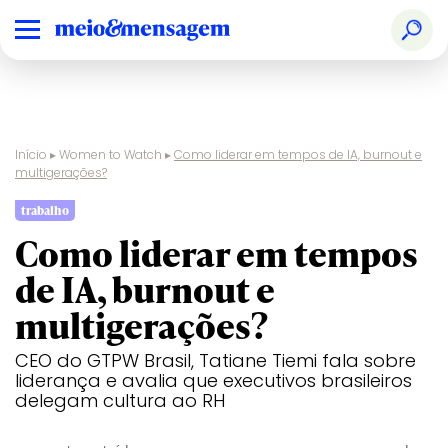
Início
▸
Women to Watch
▸
Como liderar em tempos de IA, burnout e
multigerações?
trabalho
Como liderar em tempos
de IA, burnout e
multigerações?
CEO do GTPW Brasil, Tatiane Tiemi fala sobre
liderança e avalia que executivos brasileiros
delegam cultura ao RH