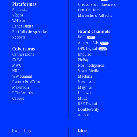
Plataformas
Creators & Influencers
Podcasts
Out-Of-Home
Vídeos
Martechs & Adtechs
Webinars
Banca Digital
Brand Channels
Portfólio de Agências
IMO
Reports
Amazon Ads
Coberturas
OPL Digital
Cannes Lions
Impulso
SXSW
PicPay
MWC
Nós Inteligência
NRF
Vistar Media
WW Summit
Machina
Evento ProXXIma
Viasat Ads
Maximídia
Magnite
Effie Awards
Uncover
Caboré
Mude
RZK Digital
DoubleVerify
Adlook
Eventos
Mais