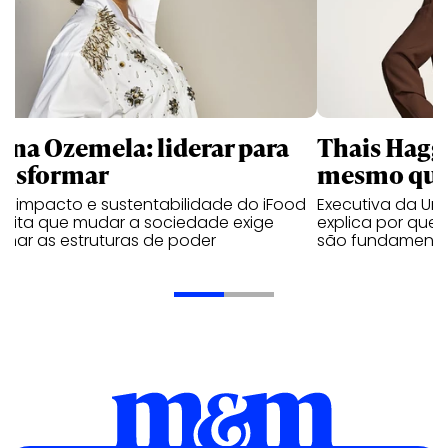
ana Ozemela: liderar para
Thais Hagge
ansformar
mesmo que
de impacto e sustentabilidade do iFood
Executiva da Unil
edita que mudar a sociedade exige
explica por que
inar as estruturas de poder
são fundamentai