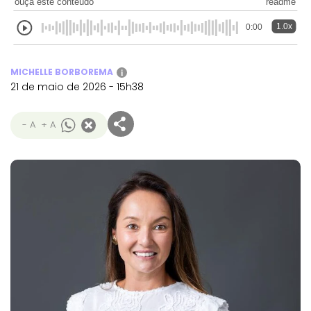
ouça este conteúdo
readme
1.0x
0:00
MICHELLE BORBOREMA
i
21 de maio de 2026 - 15h38
- A
+ A