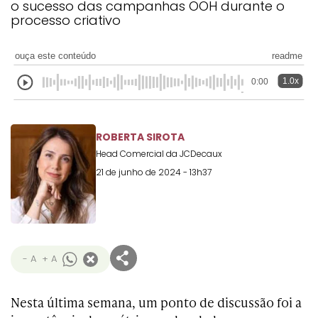
o sucesso das campanhas OOH durante o
Transformation
Goals
processo criativo
Creative
Creative Brand
Entertainment
Entertainment
Media
Innovation
Titanium
Commerce
for Music
Creative
Entertainment
Luxury
ouça este conteúdo
readme
Creative Data
Business
Entertainment
for Gaming
Outdoor
Transformation
for Sport
1.0x
0:00
Creative
Creative
Film
Entertainment
Pharma
Media
Effectiveness
Commerce
for Music
ROBERTA SIROTA
Creative
Creative Data
Film Craft
Entertainment
PR
Outdoor
Strategy
for Sport
Head Comercial da JCDecaux
21 de junho de 2024 - 13h37
- A
+ A
Nesta última semana, um ponto de discussão foi a