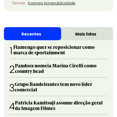
Temas
cannes lions
publicidade
Recentes
Mais lidas
Flamengo quer se reposicionar como
1
marca de sportainment
Pandora nomeia Marina Cirelli como
2
country head
Grupo Bandeirantes tem novo líder
3
comercial
Patricia Kamitsuji assume direção geral
4
da Imagem Filmes