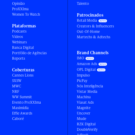
Opinião
Talento
ProXXIma
Women To Watch
Patrocinados
Retail Media
Plataformas
Creators & Influencers
Podcasts
Out-Of-Home
Vídeos
Martechs & Adtechs
Webinars
Banca Digital
Brand Channels
Portfólio de Agências
IMO
Reports
Amazon Ads
Coberturas
OPL Digital
Cannes Lions
Impulso
SXSW
PicPay
MWC
Nós Inteligência
NRF
Vistar Media
WW Summit
Machina
Evento ProXXIma
Viasat Ads
Maximídia
Magnite
Effie Awards
Uncover
Caboré
Mude
RZK Digital
DoubleVerify
Adlook