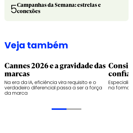
Campanhas da Semana: estrelas e
5
conexões
Veja também
Cannes 2026 e a gravidade das
Consis
marcas
confia
Na era da IA, eficiência vira requisito e o
Especiali
verdadeiro diferencial passa a ser a força
na forma d
da marca