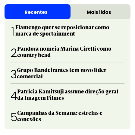
Recentes
Mais lidas
Flamengo quer se reposicionar como
1
marca de sportainment
Pandora nomeia Marina Cirelli como
2
country head
Grupo Bandeirantes tem novo líder
3
comercial
Patricia Kamitsuji assume direção geral
4
da Imagem Filmes
Campanhas da Semana: estrelas e
5
conexões