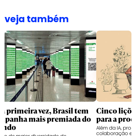
veja também
la primeira vez, Brasil tem
Cinco liçõ
mpanha mais premiada do
para a prod
undo
Além da IA, prod
colaboração e 