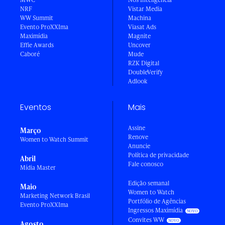
NRF
Vistar Media
WW Summit
Machina
Evento ProXXIma
Viasat Ads
Maximídia
Magnite
Effie Awards
Uncover
Caboré
Mude
RZK Digital
DoubleVerify
Adlook
Eventos
Mais
Assine
Março
Renove
Women to Watch Summit
Anuncie
Política de privacidade
Abril
Fale conosco
Mídia Master
Edição semanal
Maio
Women to Watch
Marketing Network Brasil
Portfólio de Agências
Evento ProXXIma
Ingressos Maximídia
Convites WW
Agosto