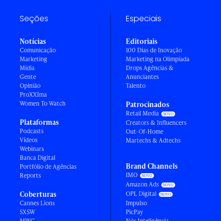
Seções
Especiais
Notícias
Editoriais
Comunicação
100 Dias de Inovação
Marketing
Marketing na Olimpíada
Mídia
Drops Agências &
Gente
Anunciantes
Opinião
Talento
ProXXIma
Women To Watch
Patrocinados
Retail Media
Plataformas
Creators & Influencers
Podcasts
Out-Of-Home
Vídeos
Martechs & Adtechs
Webinars
Banca Digital
Brand Channels
Portfólio de Agências
IMO
Reports
Amazon Ads
Coberturas
OPL Digital
Cannes Lions
Impulso
SXSW
PicPay
MWC
Nós Inteligência