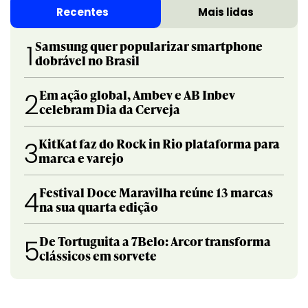
Recentes
Mais lidas
Samsung quer popularizar smartphone
1
dobrável no Brasil
Em ação global, Ambev e AB Inbev
2
celebram Dia da Cerveja
KitKat faz do Rock in Rio plataforma para
3
marca e varejo
Festival Doce Maravilha reúne 13 marcas
4
na sua quarta edição
De Tortuguita a 7Belo: Arcor transforma
5
clássicos em sorvete