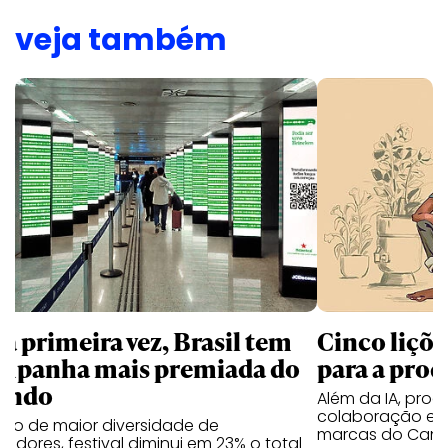
veja também
la primeira vez, Brasil tem
Cinco liçõ
mpanha mais premiada do
para a prod
undo
Além da IA, prod
colaboração e 
ano de maior diversidade de
marcas do Cann
edores, festival diminui em 23% o total