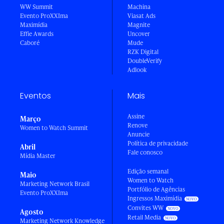
WW Summit
Machina
Evento ProXXIma
Viasat Ads
Maximídia
Magnite
Effie Awards
Uncover
Caboré
Mude
RZK Digital
DoubleVerify
Adlook
Eventos
Mais
Assine
Março
Renove
Women to Watch Summit
Anuncie
Política de privacidade
Abril
Fale conosco
Mídia Master
Edição semanal
Maio
Women to Watch
Marketing Network Brasil
Portfólio de Agências
Evento ProXXIma
Ingressos Maximídia
Convites WW
Agosto
Retail Media
Marketing Network Knowledge