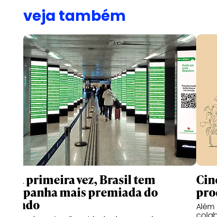
veja também
Pela primeira vez, Brasil tem
Cin
campanha mais premiada do
pro
mundo
Além 
cola