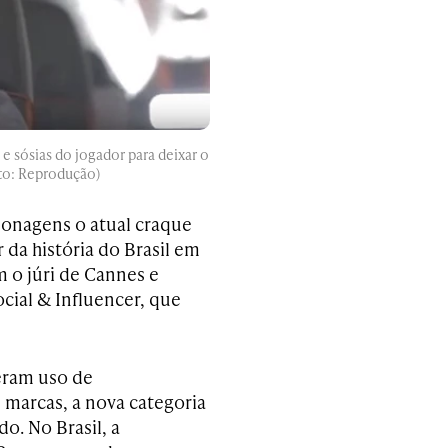
e sósias do jogador para deixar o
ito: Reprodução)
onagens o atual craque
 da história do Brasil em
o júri de Cannes e
ocial & Influencer, que
eram uso de
s marcas, a nova categoria
o. No Brasil, a