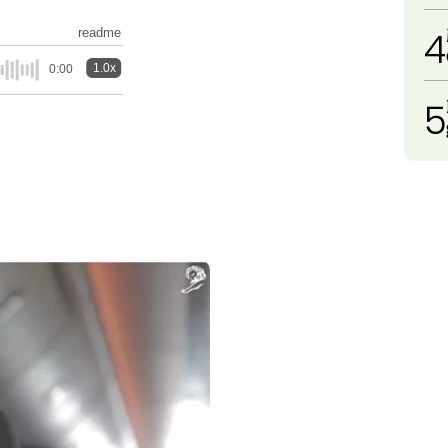
4
readme
1.0x
0:00
5