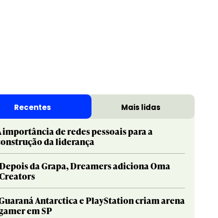
Print & Publishing
Pharma
Social & Creator
PR
Recentes
Mais lidas
Sustainable Development Goals
Print & Publishing
Titanium
Social & Creator
A importância de redes pessoais para a
construção da liderança
Sustainable Development Goals
Titanium
Depois da Grapa, Dreamers adiciona Oma
Creators
Guaraná Antarctica e PlayStation criam arena
gamer em SP