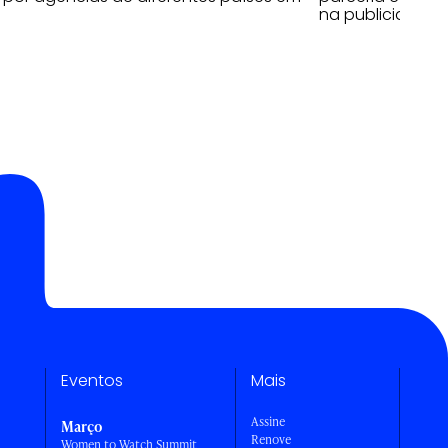
na publicidade
Eventos
Mais
Assine
Março
Renove
Women to Watch Summit