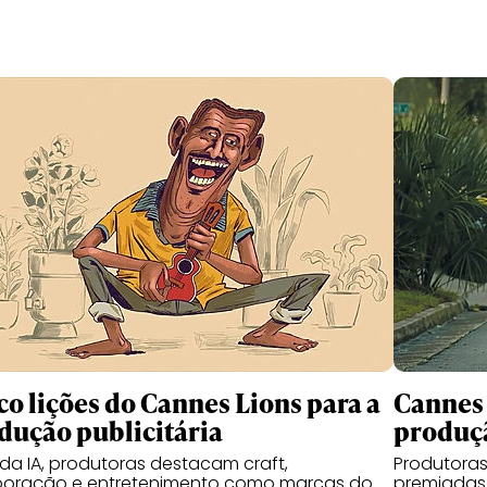
co lições do Cannes Lions para a
Cannes 
dução publicitária
produçã
da IA, produtoras destacam craft,
Produtoras
boração e entretenimento como marcas do
premiadas 