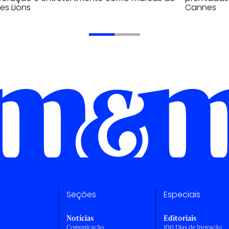
s Lions
Cannes
Seções
Especiais
Notícias
Editoriais
Comunicação
100 Dias de Inovação