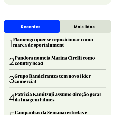
Recentes
Mais lidas
Flamengo quer se reposicionar como
1
marca de sportainment
Pandora nomeia Marina Cirelli como
2
country head
Grupo Bandeirantes tem novo líder
3
comercial
Patricia Kamitsuji assume direção geral
4
da Imagem Filmes
Campanhas da Semana: estrelas e