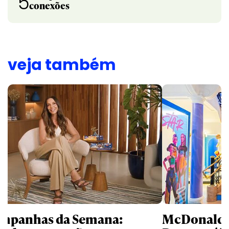
5
conexões
veja também
mpanhas da Semana:
McDonald’s 