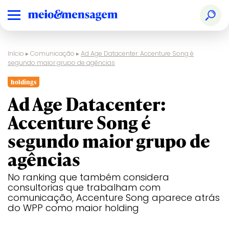
Início
▸
Comunicação
▸
Ad Age Datacenter: Accenture Song é
segundo maior grupo de agências
holdings
Ad Age Datacenter:
Accenture Song é
segundo maior grupo de
agências
No ranking que também considera
consultorias que trabalham com
comunicação, Accenture Song aparece atrás
do WPP como maior holding