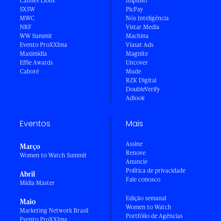
Cannes Lions
Impulso
SXSW
PicPay
MWC
Nós Inteligência
NRF
Vistar Media
WW Summit
Machina
Evento ProXXIma
Viasat Ads
Maximídia
Magnite
Effie Awards
Uncover
Caboré
Mude
RZK Digital
DoubleVerify
Adlook
Eventos
Mais
Assine
Março
Renove
Women to Watch Summit
Anuncie
Política de privacidade
Abril
Fale conosco
Mídia Master
Edição semanal
Maio
Women to Watch
Marketing Network Brasil
Portfólio de Agências
Evento ProXXIma