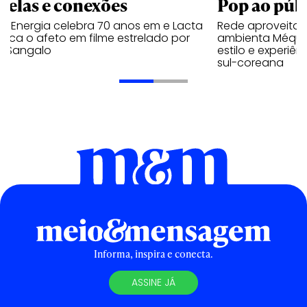
trelas e conexões
Pop ao públ
a Energia celebra 70 anos em e Lacta
Rede aproveita
aca o afeto em filme estrelado por
ambienta Méqui 
te Sangalo
estilo e experiên
sul-coreana
Informa, inspira e conecta.
ASSINE JÁ