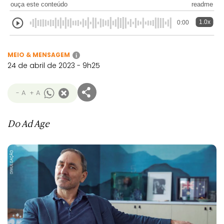
ouça este conteúdo
readme
1.0x
0:00
MEIO & MENSAGEM
i
24 de abril de 2023 - 9h25
- A
+ A
Do Ad Age