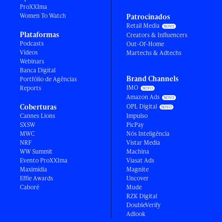
ProXXIma
Women To Watch
Patrocinados
Retail Media
Plataformas
Creators & Influencers
Podcasts
Out-Of-Home
Vídeos
Martechs & Adtechs
Webinars
Banca Digital
Brand Channels
Portfólio de Agências
IMO
Reports
Amazon Ads
Coberturas
OPL Digital
Cannes Lions
Impulso
SXSW
PicPay
MWC
Nós Inteligência
NRF
Vistar Media
WW Summit
Machina
Evento ProXXIma
Viasat Ads
Maximídia
Magnite
Effie Awards
Uncover
Caboré
Mude
RZK Digital
DoubleVerify
Adlook