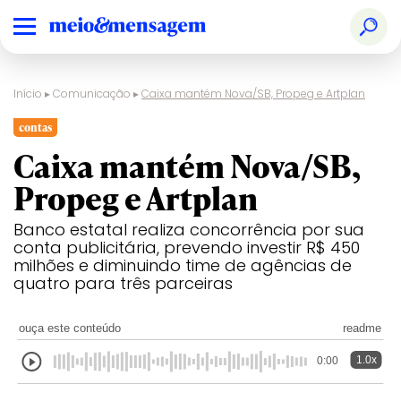
Início
▸
Comunicação
▸
Caixa mantém Nova/SB, Propeg e Artplan
contas
Caixa mantém Nova/SB,
Propeg e Artplan
Banco estatal realiza concorrência por sua
conta publicitária, prevendo investir R$ 450
milhões e diminuindo time de agências de
quatro para três parceiras
ouça este conteúdo
readme
1.0x
0:00