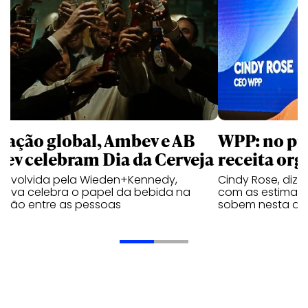
 ação global, Ambev e AB
WPP: no pr
bev celebram Dia da Cerveja
receita org
envolvida pela Wieden+Kennedy,
Cindy Rose, diz 
iativa celebra o papel da bebida na
com as estimati
exão entre as pessoas
sobem nesta qui