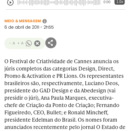
Transformation
Goals
1.0x
0:00
Creative
Creative Brand
Entertainment
Entertainment
Media
Innovation
Titanium
Commerce
for Music
Creative
Entertainment
Luxury
MEIO & MENSAGEM
i
Creative Data
Business
Entertainment
for Gaming
Outdoor
6 de abril de 2011 - 2h55
Transformation
for Sport
Creative
Creative
Film
Entertainment
Pharma
Media
- A
+ A
Effectiveness
Commerce
for Music
Creative
Creative Data
Film Craft
Entertainment
PR
Outdoor
O Festival de Criatividade de Cannes anuncia os
Strategy
for Sport
júris completos das categorias Design, Direct,
Promo & Activation e PR Lions. Os representantes
brasileiros são, respectivamente, Luciano Deos,
presidente do GAD Design e da Abedesign (vai
presidir o júri), Ana Paula Marques, executiva-
chefe de Criação da Ponto de Criação; Fernando
Figueiredo, CEO, Bullet; e Ronald Mincheff,
presidente Edelman do Brasil. Os nomes foram
anunciados recentemente pelo jornal O Estado de