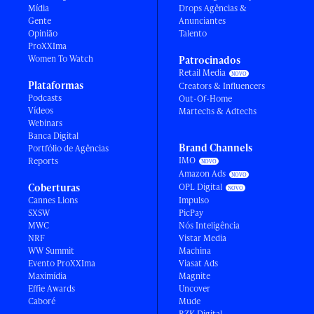
Mídia
Drops Agências &
Gente
Anunciantes
Opinião
Talento
ProXXIma
Women To Watch
Patrocinados
Retail Media
Plataformas
Creators & Influencers
Podcasts
Out-Of-Home
Vídeos
Martechs & Adtechs
Webinars
Banca Digital
Brand Channels
Portfólio de Agências
IMO
Reports
Amazon Ads
Coberturas
OPL Digital
Cannes Lions
Impulso
SXSW
PicPay
MWC
Nós Inteligência
NRF
Vistar Media
WW Summit
Machina
Evento ProXXIma
Viasat Ads
Maximídia
Magnite
Effie Awards
Uncover
Caboré
Mude
RZK Digital