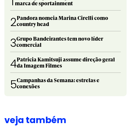
1
marca de sportainment
Pandora nomeia Marina Cirelli como
2
country head
Grupo Bandeirantes tem novo líder
3
comercial
Patricia Kamitsuji assume direção geral
4
da Imagem Filmes
Campanhas da Semana: estrelas e
5
conexões
veja também