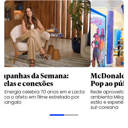
mpanhas da Semana:
McDonald’s 
trelas e conexões
Pop ao públ
a Energia celebra 70 anos em e Lacta
Rede aproveita
aca o afeto em filme estrelado por
ambienta Méqui 
te Sangalo
estilo e experiên
sul-coreana