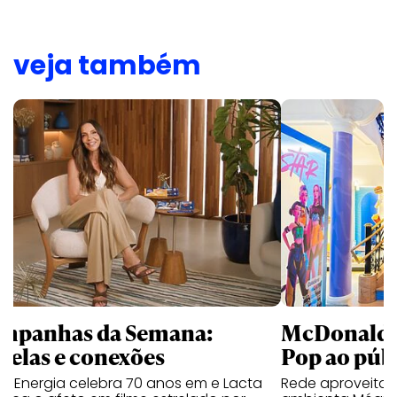
veja também
mpanhas da Semana:
McDonald’s 
trelas e conexões
Pop ao públ
a Energia celebra 70 anos em e Lacta
Rede aproveita