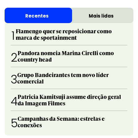
Recentes
Mais lidas
Flamengo quer se reposicionar como
1
marca de sportainment
Pandora nomeia Marina Cirelli como
2
country head
Grupo Bandeirantes tem novo líder
3
comercial
Patricia Kamitsuji assume direção geral
4
da Imagem Filmes
Campanhas da Semana: estrelas e
5
conexões