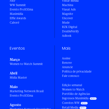
NRF
Vistar Media
WW Summit
Machina
Evento ProXXIma
Viasat Ads
Maximídia
Magnite
Effie Awards
Uncover
Caboré
Mude
RZK Digital
DoubleVerify
Adlook
Eventos
Mais
Assine
Março
Renove
Women to Watch Summit
Anuncie
Política de privacidade
Abril
Fale conosco
Mídia Master
Edição semanal
Maio
Women to Watch
Marketing Network Brasil
Portfólio de Agências
Evento ProXXIma
Ingressos Maximídia
Convites WW
Agosto
Retail Media