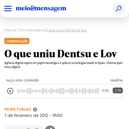
Início
▸
Comunicação
▸
O que uniu Dentsu e Lov
comunicação
O que uniu Dentsu e Lov
Agência digital espera ter papel estratégico e aplicar tecnologias made in Japão. Dentsu quer
força digital
ouça este conteúdo
readme
1.0x
0:00
FELIPE TURLAO
i
7 de fevereiro de 2012 - 11h50