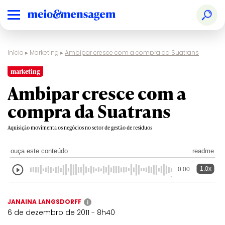
Início
▸
Marketing
▸
Ambipar cresce com a compra da Suatrans
marketing
Ambipar cresce com a
compra da Suatrans
Aquisição movimenta os negócios no setor de gestão de resíduos
ouça este conteúdo
readme
1.0x
0:00
JANAINA LANGSDORFF
i
6 de dezembro de 2011 - 8h40