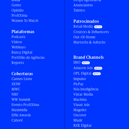
Gente
Anunciantes
Opinião
Talento
ProXXIma
Women To Watch
Patrocinados
Retail Media
Plataformas
Creators & Influencers
Podcasts
Out-Of-Home
Vídeos
Martechs & Adtechs
Webinars
Banca Digital
Brand Channels
Portfólio de Agências
IMO
Reports
Amazon Ads
Coberturas
OPL Digital
Cannes Lions
Impulso
SXSW
PicPay
MWC
Nós Inteligência
NRF
Vistar Media
WW Summit
Machina
Evento ProXXIma
Viasat Ads
Maximídia
Magnite
Effie Awards
Uncover
Caboré
Mude
RZK Digital