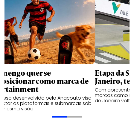
amengo quer se
Etapa da SL
posicionar como marca de
Janeiro, te
ortainment
Com apresentaçã
marcas como Hei
cesso desenvolvido pela Anacouto visa
de Janeiro volta
ectar as plataformas e submarcas sob
 mesma visão