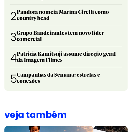
Pandora nomeia Marina Cirelli como
2
country head
Grupo Bandeirantes tem novo líder
3
comercial
Patricia Kamitsuji assume direção geral
4
da Imagem Filmes
Campanhas da Semana: estrelas e
5
conexões
veja também