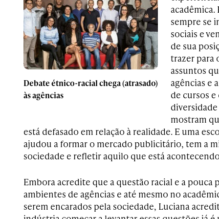
acadêmica. P
sempre se i
sociais e v
de sua posi
trazer para
assuntos qu
agências e 
Debate étnico-racial chega (atrasado)
de cursos e
às agências
diversidade
mostram qu
está defasado em relação à realidade. E uma es
ajudou a formar o mercado publicitário, tem a m
sociedade e refletir aquilo que está acontecend
Embora acredite que a questão racial e a pouca 
ambientes de agências e até mesmo no acadêmic
serem encarados pela sociedade, Luciana acredit
indústria começar a levantar essas questões já 