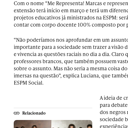
Com o nome “Me Representa! Marcas e represent
extensão terá início em março e terá um diferenc
projetos educativos já ministrados na ESPM: será
contar com corpo docente 100% composto por p
“Não poderíamos nos aprofundar em um assunto
importante para a sociedade sem trazer a visão
e vivencia as questões raciais no dia a dia. Clar
professores brancos, que também possuem vast
sobre o assunto. Mas não seria a mesma coisa do
imersas na questão”, explica Luciana, que tamb
ESPM Social.
A ideia de c
para debate
dos negros 
Relacionado
sociedade b
experiência