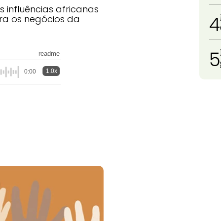
s influências africanas
4
ara os negócios da
5
readme
1.0x
0:00