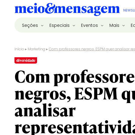
NEWSL
Seções
Especiais
Eventos
Mais
E
Início
▸
Marketing
▸
Com professores negros, ESPM quer analisar re
diversidade
Com professore
negros, ESPM q
analisar
representativi