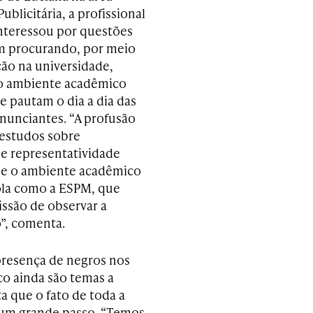
ublicitária, a profissional
nteressou por questões
em procurando, por meio
ção na universidade,
 o ambiente acadêmico
e pautam o dia a dia das
anunciantes. “A profusão
 estudos sobre
 e representatividade
e o ambiente acadêmico
cola como a ESPM, que
issão de observar a
o”, comenta.
presença de negros nos
o ainda são temas a
a que o fato de toda a
é um grande passo. “Temos