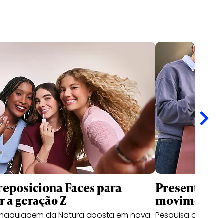
reposiciona Faces para
Presentes d
r a geração Z
movimentar
maquiagem da Natura aposta em nova
Pesquisa da RZK