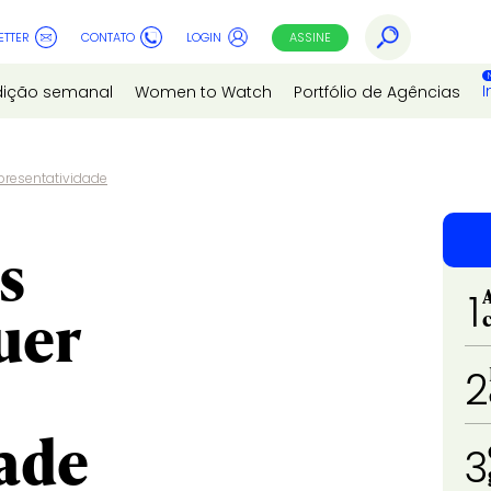
ETTER
CONTATO
LOGIN
ASSINE
I
dição semanal
Women to Watch
Portfólio de Agências
presentatividade
s
1
uer
2
dade
3