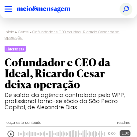
Início
▸
Gente
▸
Cofundador e CEO da Ideal, Ricardo Cesar deixa
operação
lideranças
Cofundador e CEO da
Ideal, Ricardo Cesar
deixa operação
De saída da agência controlada pelo WPP,
profissional torna-se sócio da São Pedro
Capital, de Alexandre Dias
ouça este conteúdo
readme
1.0x
0:00