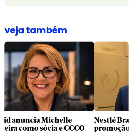
veja também
uid anuncia Michelle
Nestlé Bras
rreira como sócia e CCCO
promoção 