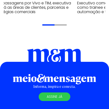
 passagens por Vivo e TIM, executiva
Executivo come
rará as áreas de clientes, parcerias e
como trainee e c
atégias comerciais
automação e tra
Informa, inspira e conecta.
ASSINE JÁ