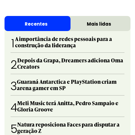
Recentes
Mais lidas
A importância de redes pessoais para a
1
construção da liderança
Depois da Grapa, Dreamers adiciona Oma
2
Creators
Guaraná Antarctica e PlayStation criam
3
arena gamer em SP
Meli Music terá Anitta, Pedro Sampaio e
4
Gloria Groove
Natura reposiciona Faces para disputar a
5
geração Z