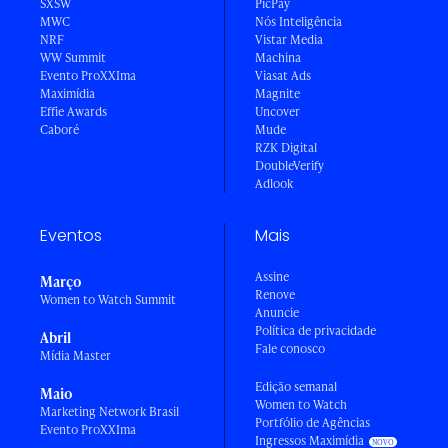
SXSW
PicPay
MWC
Nós Inteligência
NRF
Vistar Media
WW Summit
Machina
Evento ProXXIma
Viasat Ads
Maximídia
Magnite
Effie Awards
Uncover
Caboré
Mude
RZK Digital
DoubleVerify
Adlook
Eventos
Mais
Assine
Março
Renove
Women to Watch Summit
Anuncie
Política de privacidade
Abril
Fale conosco
Mídia Master
Edição semanal
Maio
Women to Watch
Marketing Network Brasil
Portfólio de Agências
Evento ProXXIma
Ingressos Maximídia