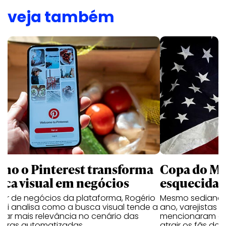
veja também
mo o Pinterest transforma
Copa do Mu
sca visual em negócios
esquecida 
tor de negócios da plataforma, Rogério
Mesmo sediando 
lai analisa como a busca visual tende a
ano, varejistas 
har mais relevância no cenário das
mencionaram ex
pras automatizadas
atrair os fãs do 