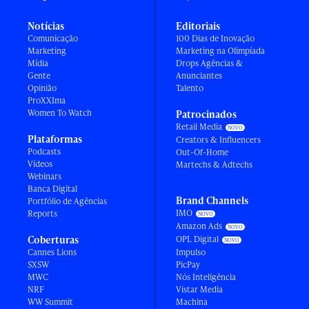
Notícias
Editoriais
Comunicação
100 Dias de Inovação
Marketing
Marketing na Olimpíada
Mídia
Drops Agências &
Gente
Anunciantes
Opinião
Talento
ProXXIma
Women To Watch
Patrocinados
Retail Media
Plataformas
Creators & Influencers
Podcasts
Out-Of-Home
Vídeos
Martechs & Adtechs
Webinars
Banca Digital
Brand Channels
Portfólio de Agências
IMO
Reports
Amazon Ads
Coberturas
OPL Digital
Cannes Lions
Impulso
SXSW
PicPay
MWC
Nós Inteligência
NRF
Vistar Media
WW Summit
Machina