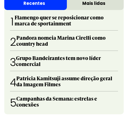
Recentes
Mais lidas
Flamengo quer se reposicionar como
1
marca de sportainment
Pandora nomeia Marina Cirelli como
2
country head
Grupo Bandeirantes tem novo líder
3
comercial
Patricia Kamitsuji assume direção geral
4
da Imagem Filmes
Campanhas da Semana: estrelas e
5
conexões