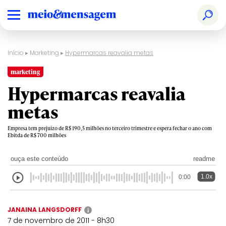
Início
▸
Marketing
▸
Hypermarcas reavalia metas
marketing
Hypermarcas reavalia
metas
Empresa tem prejuízo de R$ 190,5 milhões no terceiro trimestre e espera fechar o ano com
Ebitda de R$ 700 milhões
ouça este conteúdo
readme
1.0x
0:00
JANAINA LANGSDORFF
i
7 de novembro de 2011 - 8h30