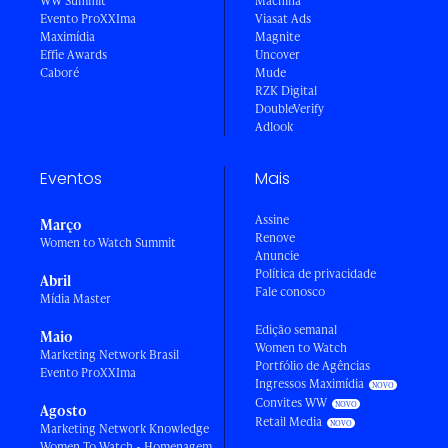
WW Summit
Machina
Evento ProXXIma
Viasat Ads
Maximídia
Magnite
Effie Awards
Uncover
Caboré
Mude
RZK Digital
DoubleVerify
Adlook
Eventos
Mais
Assine
Março
Renove
Women to Watch Summit
Anuncie
Política de privacidade
Abril
Fale conosco
Mídia Master
Edição semanal
Maio
Women to Watch
Marketing Network Brasil
Portfólio de Agências
Evento ProXXIma
Ingressos Maximídia
Convites WW
Agosto
Retail Media
Marketing Network Knowledge
Women To Watch - Homenagem