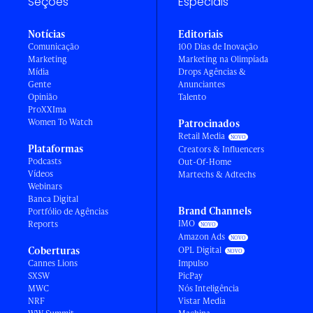
Seções
Especiais
Notícias
Editoriais
Comunicação
100 Dias de Inovação
Marketing
Marketing na Olimpíada
Mídia
Drops Agências &
Gente
Anunciantes
Opinião
Talento
ProXXIma
Women To Watch
Patrocinados
Retail Media
Plataformas
Creators & Influencers
Podcasts
Out-Of-Home
Vídeos
Martechs & Adtechs
Webinars
Banca Digital
Brand Channels
Portfólio de Agências
IMO
Reports
Amazon Ads
Coberturas
OPL Digital
Cannes Lions
Impulso
SXSW
PicPay
MWC
Nós Inteligência
NRF
Vistar Media