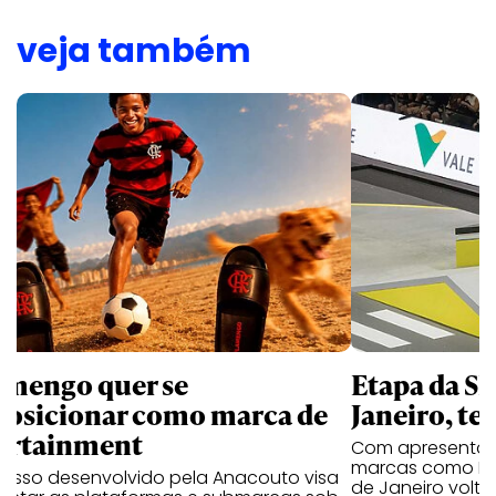
veja também
amengo quer se
Etapa da SL
posicionar como marca de
Janeiro, te
ortainment
Com apresentaçã
marcas como Hei
cesso desenvolvido pela Anacouto visa
de Janeiro volta