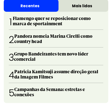
Recentes
Mais lidas
Flamengo quer se reposicionar como
1
marca de sportainment
Pandora nomeia Marina Cirelli como
2
country head
Grupo Bandeirantes tem novo líder
3
comercial
Patricia Kamitsuji assume direção geral
4
da Imagem Filmes
Campanhas da Semana: estrelas e
5
conexões