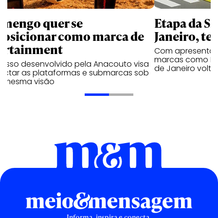
amengo quer se
Etapa da SL
posicionar como marca de
Janeiro, te
ortainment
Com apresentaçã
marcas como Hei
cesso desenvolvido pela Anacouto visa
de Janeiro volta
ectar as plataformas e submarcas sob
 mesma visão
Informa, inspira e conecta.