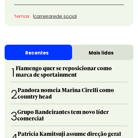
Temas
carreira
rede social
Recentes
Mais lidas
Flamengo quer se reposicionar como
1
marca de sportainment
Pandora nomeia Marina Cirelli como
2
country head
Grupo Bandeirantes tem novo líder
3
comercial
Patricia Kamitsuji assume direção geral