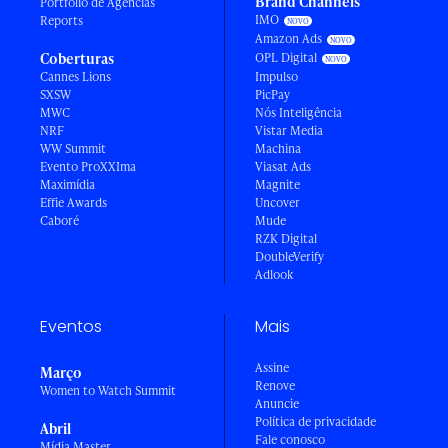
Brand Channels
Portfólio de Agências
IMO
Reports
Amazon Ads
Coberturas
OPL Digital
Cannes Lions
Impulso
SXSW
PicPay
MWC
Nós Inteligência
NRF
Vistar Media
WW Summit
Machina
Evento ProXXIma
Viasat Ads
Maximídia
Magnite
Effie Awards
Uncover
Caboré
Mude
RZK Digital
DoubleVerify
Adlook
Eventos
Mais
Assine
Março
Renove
Women to Watch Summit
Anuncie
Política de privacidade
Abril
Fale conosco
Mídia Master