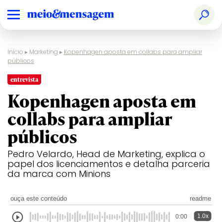
Início
▸
Marketing
▸
Kopenhagen aposta em collabs para ampliar
públicos
entrevista
Kopenhagen aposta em
collabs para ampliar
públicos
Pedro Velardo, Head de Marketing, explica o
papel dos licenciamentos e detalha parceria
da marca com Minions
ouça este conteúdo
readme
1.0x
0:00