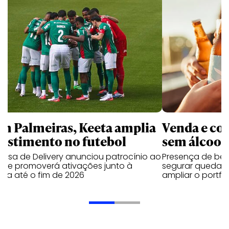
m Palmeiras, Keeta amplia
Venda e co
vestimento no futebol
sem álcool 
resa de Delivery anunciou patrocínio ao
Presença de beb
be e promoverá ativações junto à
segurar queda 
ida até o fim de 2026
ampliar o portfó