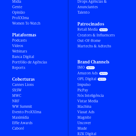
Mídia
Drops Agências &
Gente
Anunciantes
Opinião
Talento
ProXXIma
Women To Watch
Patrocinados
Retail Media
Plataformas
Creators & Influencers
Podcasts
Out-Of-Home
Vídeos
Martechs & Adtechs
Webinars
Banca Digital
Brand Channels
Portfólio de Agências
IMO
Reports
Amazon Ads
Coberturas
OPL Digital
Cannes Lions
Impulso
SXSW
PicPay
MWC
Nós Inteligência
NRF
Vistar Media
WW Summit
Machina
Evento ProXXIma
Viasat Ads
Maximídia
Magnite
Effie Awards
Uncover
Caboré
Mude
RZK Digital