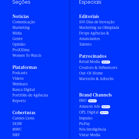
Seções
Especiais
Notícias
Editoriais
Comunicação
100 Dias de Inovação
Marketing
Marketing na Olimpíada
Mídia
Drops Agências &
Gente
Anunciantes
Opinião
Talento
ProXXIma
Women To Watch
Patrocinados
Retail Media
Plataformas
Creators & Influencers
Podcasts
Out-Of-Home
Vídeos
Martechs & Adtechs
Webinars
Banca Digital
Brand Channels
Portfólio de Agências
IMO
Reports
Amazon Ads
Coberturas
OPL Digital
Cannes Lions
Impulso
SXSW
PicPay
MWC
Nós Inteligência
NRF
Vistar Media