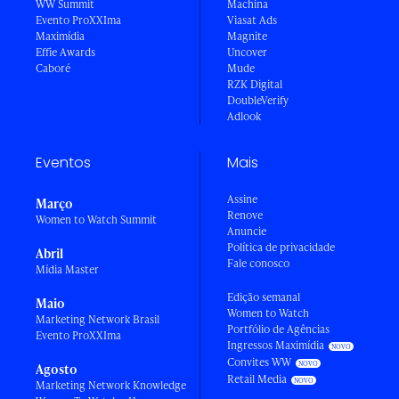
WW Summit
Machina
Evento ProXXIma
Viasat Ads
Maximídia
Magnite
Effie Awards
Uncover
Caboré
Mude
RZK Digital
DoubleVerify
Adlook
Eventos
Mais
Assine
Março
Renove
Women to Watch Summit
Anuncie
Política de privacidade
Abril
Fale conosco
Mídia Master
Edição semanal
Maio
Women to Watch
Marketing Network Brasil
Portfólio de Agências
Evento ProXXIma
Ingressos Maximídia
Convites WW
Agosto
Retail Media
Marketing Network Knowledge