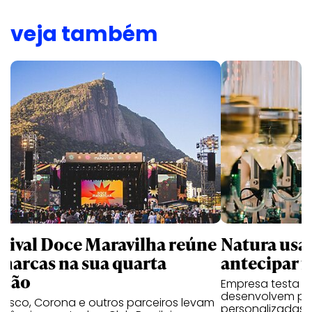
veja também
stival Doce Maravilha reúne
Natura usa 
 marcas na sua quarta
antecipar f
ição
Empresa testa p
desenvolvem pe
desco, Corona e outros parceiros levam
personalizadas a 