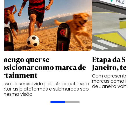
amengo quer se
Etapa da SL
posicionar como marca de
Janeiro, te
ortainment
Com apresentaçã
marcas como Hei
cesso desenvolvido pela Anacouto visa
de Janeiro volta
ectar as plataformas e submarcas sob
 mesma visão