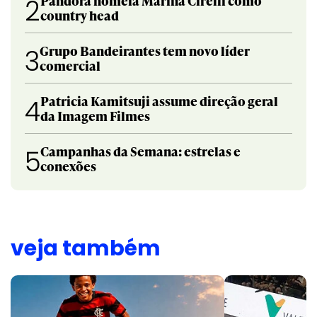
Pandora nomeia Marina Cirelli como
2
country head
Grupo Bandeirantes tem novo líder
3
comercial
Patricia Kamitsuji assume direção geral
4
da Imagem Filmes
Campanhas da Semana: estrelas e
5
conexões
veja também