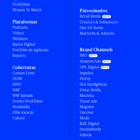
ProXXIma
Women To Watch
Patrocinados
Retail Media
Plataformas
Creators & Influencers
Podcasts
Out-Of-Home
Vídeos
Martechs & Adtechs
Webinars
Banca Digital
Brand Channels
Portfólio de Agências
IMO
Reports
Amazon Ads
Coberturas
OPL Digital
Cannes Lions
Impulso
SXSW
PicPay
MWC
Nós Inteligência
NRF
Vistar Media
WW Summit
Machina
Evento ProXXIma
Viasat Ads
Maximídia
Magnite
Effie Awards
Uncover
Caboré
Mude
RZK Digital
DoubleVerify
Adlook