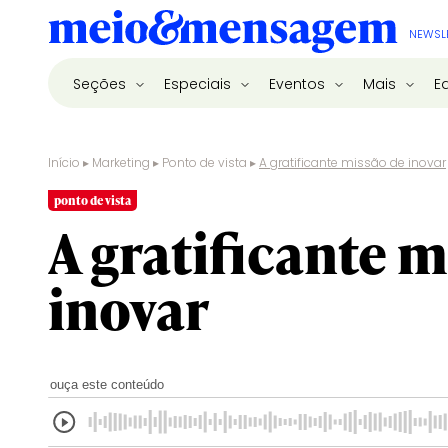
NEWSL
Seções
Especiais
Eventos
Mais
E
Início
▸
Marketing
▸
Ponto de vista
▸
A gratificante missão de inovar
ponto de vista
A gratificante m
inovar
ouça este conteúdo