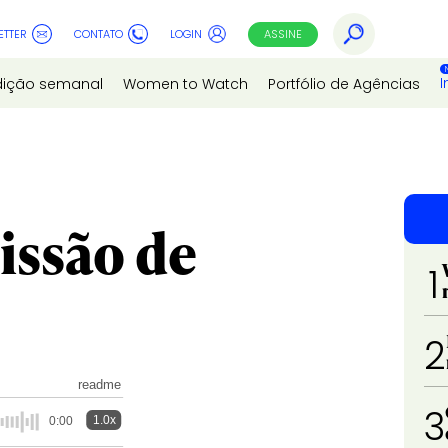
ETTER
CONTATO
LOGIN
ASSINE
I
dição semanal
Women to Watch
Portfólio de Agências
issão de
1
2
readme
3
1.0x
0:00