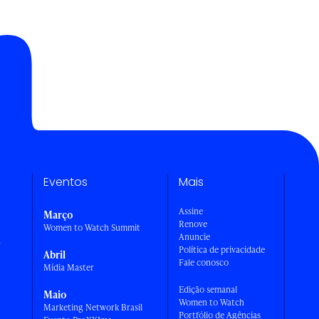
Eventos
Mais
Assine
Março
Renove
Women to Watch Summit
Anuncie
a
Política de privacidade
Abril
Fale conosco
Mídia Master
Edição semanal
Maio
Women to Watch
Marketing Network Brasil
Portfólio de Agências