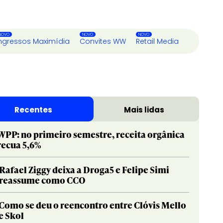
ngressos Maximídia
Convites WW
Retail Media
Recentes
Mais lidas
WPP: no primeiro semestre, receita orgânica
recua 5,6%
Rafael Ziggy deixa a Droga5 e Felipe Simi
reassume como CCO
Como se deu o reencontro entre Clóvis Mello
e Skol