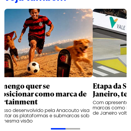
amengo quer se
Etapa da SL
posicionar como marca de
Janeiro, te
ortainment
Com apresentaçã
marcas como Hei
cesso desenvolvido pela Anacouto visa
de Janeiro volta
ectar as plataformas e submarcas sob
 mesma visão