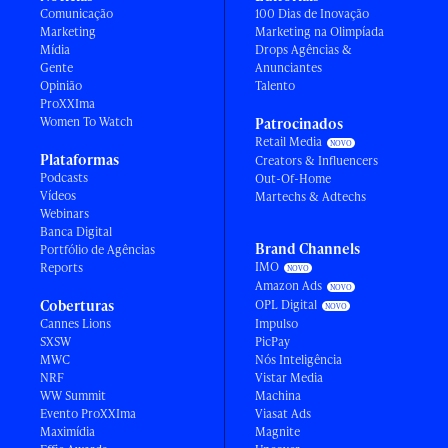
Comunicação
100 Dias de Inovação
Marketing
Marketing na Olimpíada
Mídia
Drops Agências &
Gente
Anunciantes
Opinião
Talento
ProXXIma
Women To Watch
Patrocinados
Retail Media
Plataformas
Creators & Influencers
Podcasts
Out-Of-Home
Vídeos
Martechs & Adtechs
Webinars
Banca Digital
Brand Channels
Portfólio de Agências
IMO
Reports
Amazon Ads
Coberturas
OPL Digital
Cannes Lions
Impulso
SXSW
PicPay
MWC
Nós Inteligência
NRF
Vistar Media
WW Summit
Machina
Evento ProXXIma
Viasat Ads
Maximídia
Magnite