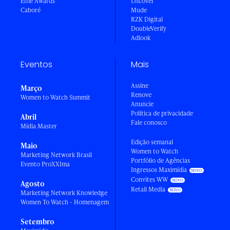
Effie Awards
Uncover
Caboré
Mude
RZK Digital
DoubleVerify
Adlook
Eventos
Mais
Assine
Março
Renove
Women to Watch Summit
Anuncie
Política de privacidade
Abril
Fale conosco
Mídia Master
Edição semanal
Maio
Women to Watch
Marketing Network Brasil
Portfólio de Agências
Evento ProXXIma
Ingressos Maximídia
Convites WW
Agosto
Retail Media
Marketing Network Knowledge
Women To Watch - Homenagem
Setembro