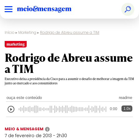
Início
▸
Marketing
▸
Rodrigo de Abreu assume a TIM
marketing
Rodrigo de Abreu assume
a TIM
Executivo deixa a presidência da Cisco para a assumir o desafio de melhorar a imagem da TIM
junto ao mercado e aos consumidores
ouça este conteúdo
readme
1.0x
0:00
MEIO & MENSAGEM
i
7 de fevereiro de 2013 - 2h30