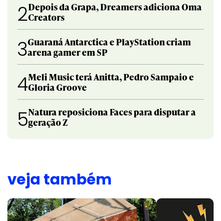
Depois da Grapa, Dreamers adiciona Oma
2
Creators
Guaraná Antarctica e PlayStation criam
3
arena gamer em SP
Meli Music terá Anitta, Pedro Sampaio e
4
Gloria Groove
Natura reposiciona Faces para disputar a
5
geração Z
veja também