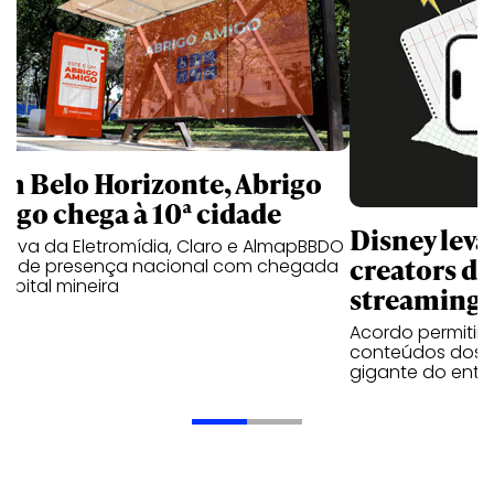
m Belo Horizonte, Abrigo
igo chega à 10ª cidade
Disney lev
iativa da Eletromídia, Claro e AlmapBBDO
creators do
ande presença nacional com chegada
apital mineira
streaming
Acordo permitirá
conteúdos dos p
gigante do entr