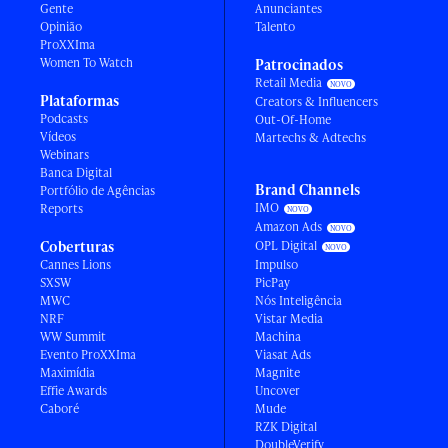
Gente
Anunciantes
Opinião
Talento
ProXXIma
Women To Watch
Patrocinados
Retail Media
Plataformas
Creators & Influencers
Podcasts
Out-Of-Home
Vídeos
Martechs & Adtechs
Webinars
Banca Digital
Brand Channels
Portfólio de Agências
IMO
Reports
Amazon Ads
Coberturas
OPL Digital
Cannes Lions
Impulso
SXSW
PicPay
MWC
Nós Inteligência
NRF
Vistar Media
WW Summit
Machina
Evento ProXXIma
Viasat Ads
Maximídia
Magnite
Effie Awards
Uncover
Caboré
Mude
RZK Digital
DoubleVerify