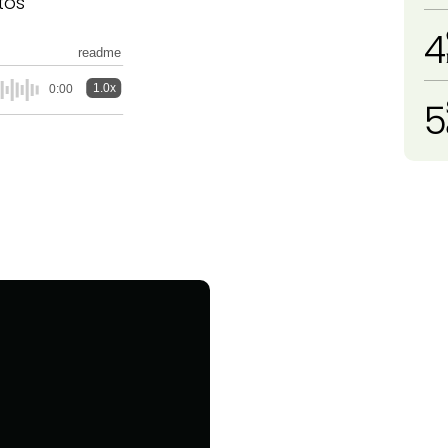
tos
4
readme
1.0x
0:00
5