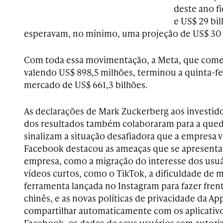
deste ano f
e US$ 29 bil
esperavam, no mínimo, uma projeção de US$ 30 
Com toda essa movimentação, a Meta, que começ
valendo US$ 898,5 milhões, terminou a quinta-fei
mercado de US$ 661,3 bilhões.
As declarações de Mark Zuckerberg aos investid
dos resultados também colaboraram para a queda
sinalizam a situação desafiadora que a empresa 
Facebook destacou as ameaças que se apresenta
empresa, como a migração do interesse dos usuá
vídeos curtos, como o TikTok, a dificuldade de m
ferramenta lançada no Instagram para fazer fren
chinês, e as novas políticas de privacidade da Ap
compartilhar automaticamente com os aplicativo
Facebook, os dados de seus usuários sem autoriz