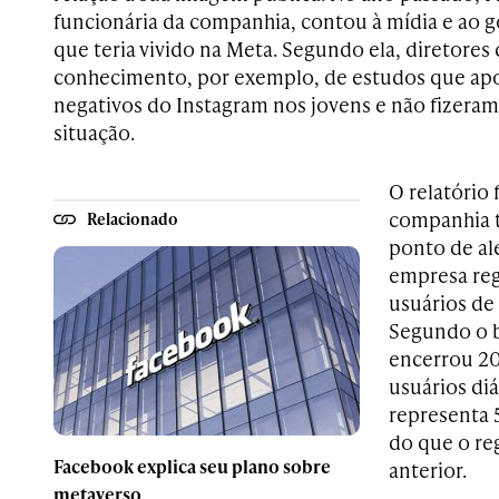
funcionária da companhia, contou à mídia e ao 
que teria vivido na Meta. Segundo ela, diretore
conhecimento, por exemplo, de estudos que apo
negativos do Instagram nos jovens e não fizeram 
situação.
O relatório 
companhia t
Relacionado
ponto de ale
empresa re
usuários de
Segundo o 
encerrou 20
usuários di
representa 
do que o re
Facebook explica seu plano sobre
anterior.
metaverso