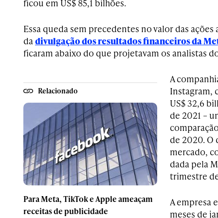
ficou em US$ 85,1 bilhões.
Essa queda sem precedentes no valor das ações 
da
divulgação dos resultados financeiros da Me
ficaram abaixo do que projetavam os analistas d
A companhi
Instagram, 
Relacionado
US$ 32,6 bi
de 2021 – 
comparação
de 2020. O
mercado, co
dada pela M
trimestre d
Para Meta, TikTok e Apple ameaçam
A empresa e
receitas de publicidade
meses de ja