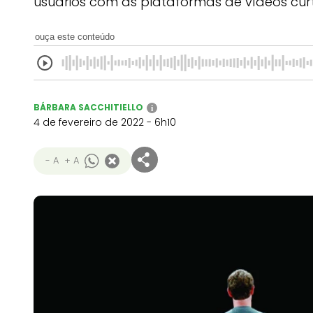
usuários com as plataformas de vídeos cur
ouça este conteúdo
BÁRBARA SACCHITIELLO
i
4 de fevereiro de 2022 - 6h10
- A
+ A