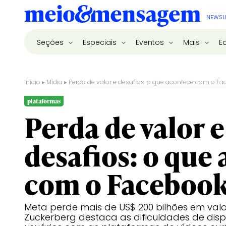
NEWSL
Seções
Especiais
Eventos
Mais
E
Início
▸
Mídia
▸
Perda de valor e desafios: o que acontece com o F
plataformas
Perda de valor e
desafios: o que
com o Faceboo
Meta perde mais de US$ 200 bilhões em val
Zuckerberg destaca as dificuldades de dis