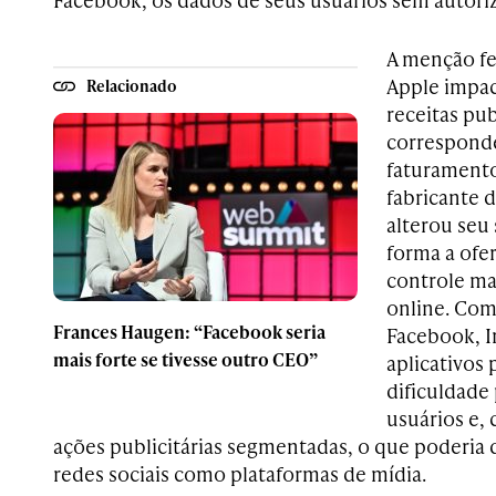
A menção fei
Apple impa
Relacionado
receitas pub
correspond
faturamento
fabricante 
alterou seu
forma a ofe
controle ma
online. Com
Frances Haugen: “Facebook seria
Facebook, I
mais forte se tivesse outro CEO”
aplicativos 
dificuldade 
usuários e, 
ações publicitárias segmentadas, o que poderia 
redes sociais como plataformas de mídia.