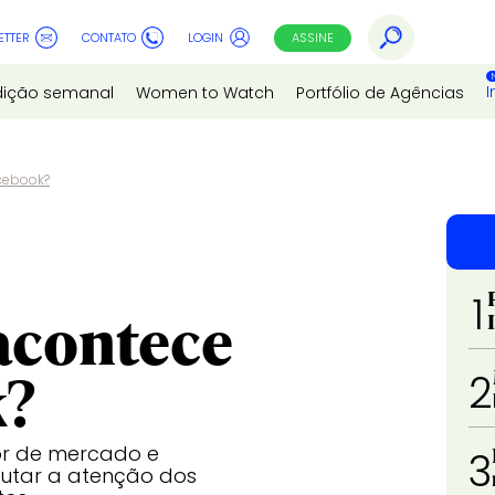
ETTER
CONTATO
LOGIN
ASSINE
I
dição semanal
Women to Watch
Portfólio de Agências
acebook?
1
 acontece
k?
2
or de mercado e
3
putar a atenção dos