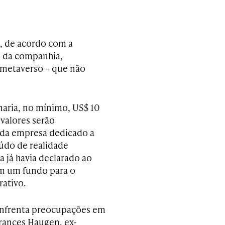
s, de acordo com a
o da companhia,
 metaverso – que não
aria, no mínimo, US$ 10
 valores serão
r da empresa dedicado a
údo de realidade
a já havia declarado ao
em um fundo para o
ativo.
 enfrenta preocupações em
rances Haugen, ex-