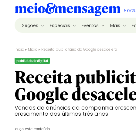
NEWSL
Seções
Especiais
Eventos
Mais
E
Início
▸
Mídia
▸
Receita publicitária do Google desacelera
publicidade digital
Receita publicit
Google desacel
Vendas de anúncios da companhia crescem 
crescimento dos últimos três anos
ouça este conteúdo