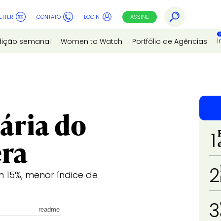
ETTER
CONTATO
LOGIN
ASSINE
I
dição semanal
Women to Watch
Portfólio de Agências
ária do
1
era
2
15%, menor índice de
3
readme