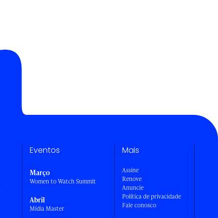
Eventos
Mais
Assine
Março
Renove
Women to Watch Summit
Anuncie
a
Política de privacidade
Abril
Fale conosco
Mídia Master