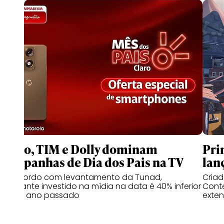
Claro, TIM e Dolly dominam
Pri
campanhas de Dia dos Pais na TV
lan
De acordo com levantamento da Tunad,
Cria
montante investido na mídia na data é 40% inferior
Conte
ao do ano passado
exten