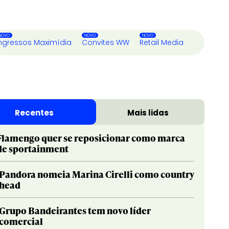
ngressos Maximídia
Convites WW
Retail Media
Recentes
Mais lidas
Flamengo quer se reposicionar como marca
de sportainment
Pandora nomeia Marina Cirelli como country
head
Grupo Bandeirantes tem novo líder
comercial