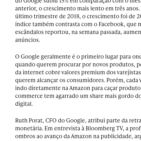
do Google subiu 15% em comparação com o mes
anterior, o crescimento mais lento em três ano
último trimestre de 2018, o crescimento foi de 
índice também contrasta com o Facebook, que
escândalos reportou, na semana passada, aume
anúncios.
O Google geralmente é o primeiro lugar para o
quando querem procurar por novos produtos, pe
da internet cobre valores premium dos varejista
querem alcançar os consumidores. Porém, cada v
indo diretamente na Amazon para caçar produtos
commerce tem agarrado um share mais gordo do
digital.
Ruth Porat, CFO do Google, atribui parte da retr
monetária. Em entrevista à Bloomberg TV, a pro
ombros ao avanço da Amazon na publicidade, a