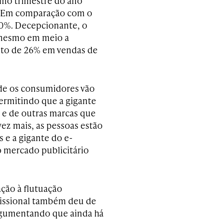
mo trimestre do ano
s. Em comparação com o
20%. Decepcionante, o
 mesmo em meio a
nto de 26% em vendas de
nde os consumidores vão
rmitindo que a gigante
s e de outras marcas que
ez mais, as pessoas estão
 e a gigante do e-
 mercado publicitário
ação à flutuação
fissional também deu de
rgumentando que ainda há