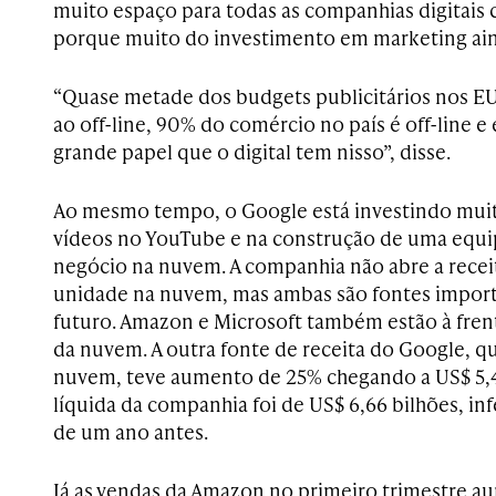
muito espaço para todas as companhias digitais
porque muito do investimento em marketing ainda
“Quase metade dos budgets publicitários nos EU
ao off-line, 90% do comércio no país é off-line 
grande papel que o digital tem nisso”, disse.
Ao mesmo tempo, o Google está investindo mui
vídeos no YouTube e na construção de uma equi
negócio na nuvem. A companhia não abre a recei
unidade na nuvem, mas ambas são fontes import
futuro. Amazon e Microsoft também estão à fre
da nuvem. A outra fonte de receita do Google, qu
nuvem, teve aumento de 25% chegando a US$ 5,4
líquida da companhia foi de US$ 6,66 bilhões, inf
de um ano antes.
Já as vendas da Amazon no primeiro trimestre 