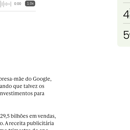
1.0x
0:00
4
5
mpresa-mãe do Google,
izando que talvez os
investimentos para
29,5 bilhões em vendas,
 A receita publicitária