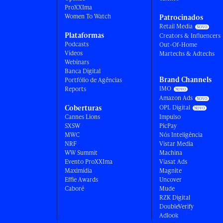
ProXXIma
Women To Watch
Patrocinados
Retail Media
Plataformas
Creators & Influencers
Podcasts
Out-Of-Home
Vídeos
Martechs & Adtechs
Webinars
Banca Digital
Brand Channels
Portfólio de Agências
IMO
Reports
Amazon Ads
Coberturas
OPL Digital
Cannes Lions
Impulso
SXSW
PicPay
MWC
Nós Inteligência
NRF
Vistar Media
WW Summit
Machina
Evento ProXXIma
Viasat Ads
Maximídia
Magnite
Effie Awards
Uncover
Caboré
Mude
RZK Digital
DoubleVerify
Adlook