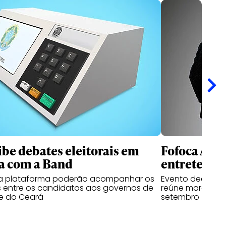
ibe debates eleitorais em
Fofoca Awa
a com a Band
entretenim
da plataforma poderão acompanhar os
Evento dedicado
 entre os candidatos aos governos de
reúne marcas, cr
e do Ceará
setembro