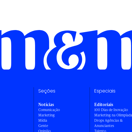
Seções
Especiais
Notícias
Editoriais
Comunicação
100 Dias de Inovação
Marketing
Marketing na Olimpíad
Mídia
Drops Agências &
Gente
Anunciantes
Opinião
Talento