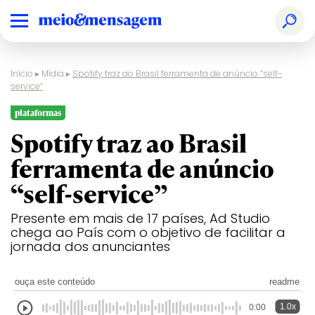
Início
▸
Mídia
▸
Spotify traz ao Brasil ferramenta de anúncio “self-
service”
plataformas
Spotify traz ao Brasil
ferramenta de anúncio
“self-service”
Presente em mais de 17 países, Ad Studio
chega ao País com o objetivo de facilitar a
jornada dos anunciantes
ouça este conteúdo
readme
1.0x
0:00