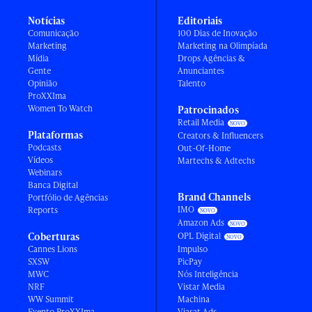
Notícias
Editoriais
Comunicação
100 Dias de Inovação
Marketing
Marketing na Olimpíada
Mídia
Drops Agências &
Gente
Anunciantes
Opinião
Talento
ProXXIma
Women To Watch
Patrocinados
Retail Media
Plataformas
Creators & Influencers
Podcasts
Out-Of-Home
Vídeos
Martechs & Adtechs
Webinars
Banca Digital
Brand Channels
Portfólio de Agências
IMO
Reports
Amazon Ads
Coberturas
OPL Digital
Cannes Lions
Impulso
SXSW
PicPay
MWC
Nós Inteligência
NRF
Vistar Media
WW Summit
Machina
Evento ProXXIma
Viasat Ads