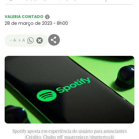
VALERIA CONTADO
i
28 de março de 2023 - 8h00
- A
+ A
Spotify aposta em experiência do usuário para anunciantes
(Crédito: Chubo mY masterpiece/shuttertock)