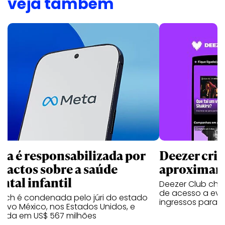
veja também
ta é responsabilizada por
Deezer cria
pactos sobre a saúde
aproximar f
ntal infantil
Deezer Club cheg
de acesso a even
tech é condenada pelo júri do estado
ingressos para 
ovo México, nos Estados Unidos, e
tada em US$ 567 milhões