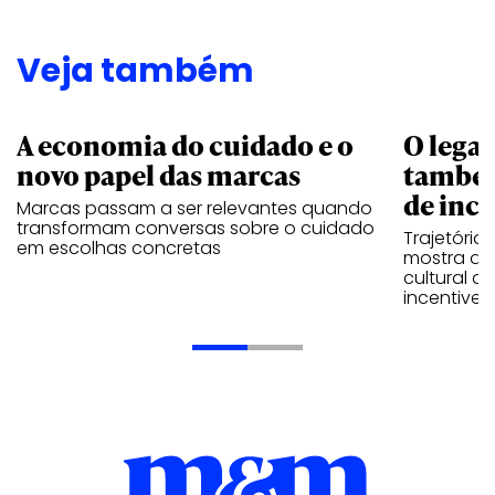
Veja também
A economia do cuidado e o
O legad
novo papel das marcas
também
de ince
Marcas passam a ser relevantes quando
transformam conversas sobre o cuidado
Trajetória
em escolhas concretas
mostra que
cultural 
incentive 