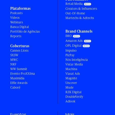
Retail Media
Plataformas
Creators & Influencers
Podcasts
Out-Of-Home
Vídeos
Martechs & Adtechs
Webinars
Banca Digital
Brand Channels
Portfólio de Agências
IMO
Reports
Amazon Ads
Coberturas
OPL Digital
Cannes Lions
Impulso
SXSW
PicPay
MWC
Nós Inteligência
NRF
Vistar Media
WW Summit
Machina
Evento ProXXIma
Viasat Ads
Maximídia
Magnite
Effie Awards
Uncover
Caboré
Mude
RZK Digital
DoubleVerify
Adlook
Eventos
Mais