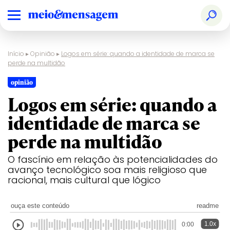
Início
▸
Opinião
▸
Logos em série: quando a identidade de marca se
perde na multidão
opinião
Logos em série: quando a
identidade de marca se
perde na multidão
O fascínio em relação às potencialidades do
avanço tecnológico soa mais religioso que
racional, mais cultural que lógico
ouça este conteúdo
readme
1.0x
0:00