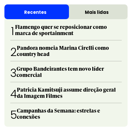
Recentes
Mais lidas
Flamengo quer se reposicionar como
1
marca de sportainment
Pandora nomeia Marina Cirelli como
2
country head
Grupo Bandeirantes tem novo líder
3
comercial
Patricia Kamitsuji assume direção geral
4
da Imagem Filmes
Campanhas da Semana: estrelas e
5
conexões