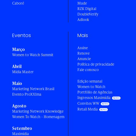
Caboré
Mude
RZK Digital
DoubleVerify
Adlook
Eventos
Mais
Assine
Março
Renove
Women to Watch Summit
Anuncie
Política de privacidade
Abril
Fale conosco
Mídia Master
Edição semanal
Maio
Women to Watch
Marketing Network Brasil
Portfólio de Agências
Evento ProXXIma
Ingressos Maximídia
Convites WW
Agosto
Retail Media
Marketing Network Knowledge
Women To Watch - Homenagem
Setembro
Maximídia