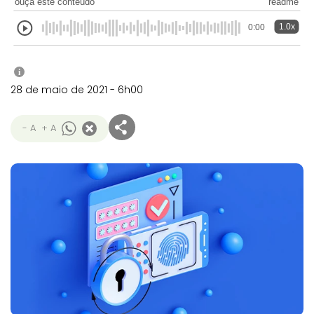
ouça este conteúdo
readme
1.0x
0:00
i
28 de maio de 2021 - 6h00
- A
+ A