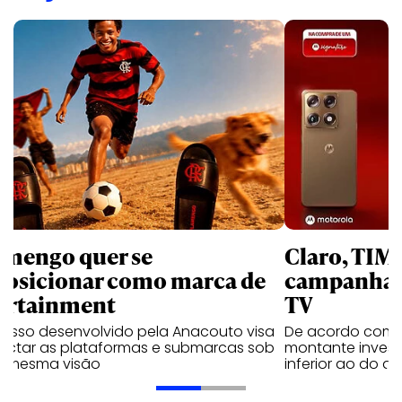
amengo quer se
Claro, TIM
posicionar como marca de
campanhas 
ortainment
TV
cesso desenvolvido pela Anacouto visa
De acordo com 
ectar as plataformas e submarcas sob
montante invest
 mesma visão
inferior ao do 