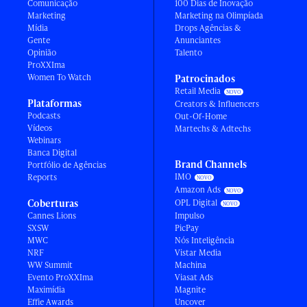
Comunicação
100 Dias de Inovação
Marketing
Marketing na Olimpíada
Mídia
Drops Agências &
Gente
Anunciantes
Opinião
Talento
ProXXIma
Women To Watch
Patrocinados
Retail Media
Plataformas
Creators & Influencers
Podcasts
Out-Of-Home
Vídeos
Martechs & Adtechs
Webinars
Banca Digital
Brand Channels
Portfólio de Agências
IMO
Reports
Amazon Ads
Coberturas
OPL Digital
Cannes Lions
Impulso
SXSW
PicPay
MWC
Nós Inteligência
NRF
Vistar Media
WW Summit
Machina
Evento ProXXIma
Viasat Ads
Maximídia
Magnite
Effie Awards
Uncover