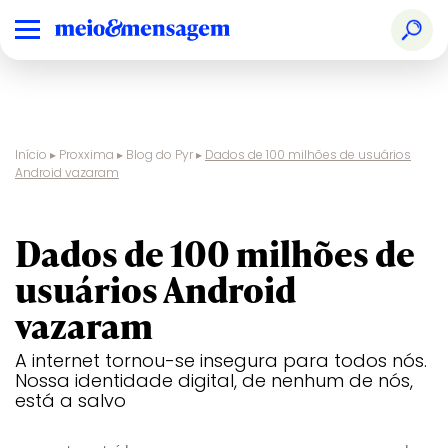
Início
▸
Proxxima
▸
Blog do Pyr
▸
Dados de 100 milhões de usuários
Android vazaram
blog do pyr
Dados de 100 milhões de
usuários Android
vazaram
A internet tornou-se insegura para todos nós.
Nossa identidade digital, de nenhum de nós,
está a salvo