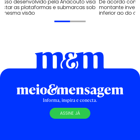
cesso desenvolvido pela Anacouto visa
De acordo com 
ectar as plataformas e submarcas sob
montante invest
 mesma visão
inferior ao do 
Informa, inspira e conecta.
ASSINE JÁ