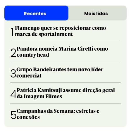
Recentes
Mais lidas
Flamengo quer se reposicionar como
1
marca de sportainment
Pandora nomeia Marina Cirelli como
2
country head
Grupo Bandeirantes tem novo líder
3
comercial
Patricia Kamitsuji assume direção geral
4
da Imagem Filmes
Campanhas da Semana: estrelas e
5
conexões