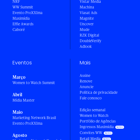
NRF
Vistar Media
WW Summit
Machina
Evento ProXXIma
Viasat Ads
Maximídia
Magnite
Effie Awards
Uncover
Caboré
Mude
RZK Digital
DoubleVerify
Adlook
Eventos
Mais
Assine
Março
Renove
Women to Watch Summit
Anuncie
Política de privacidade
Abril
Fale conosco
Mídia Master
Edição semanal
Maio
Women to Watch
Marketing Network Brasil
Portfólio de Agências
Evento ProXXIma
Ingressos Maximídia
Convites WW
Agosto
Retail Media