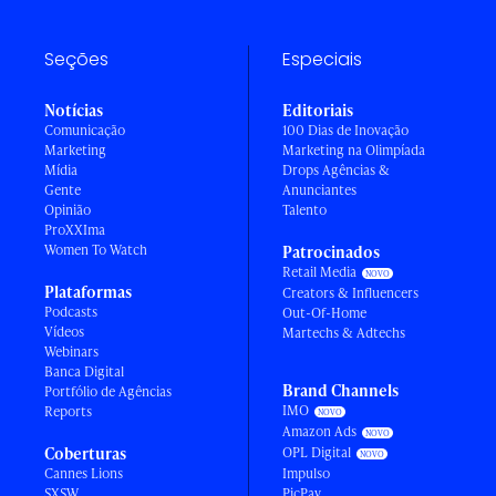
Seções
Especiais
Notícias
Editoriais
Comunicação
100 Dias de Inovação
Marketing
Marketing na Olimpíada
Mídia
Drops Agências &
Gente
Anunciantes
Opinião
Talento
ProXXIma
Women To Watch
Patrocinados
Retail Media
Plataformas
Creators & Influencers
Podcasts
Out-Of-Home
Vídeos
Martechs & Adtechs
Webinars
Banca Digital
Brand Channels
Portfólio de Agências
IMO
Reports
Amazon Ads
Coberturas
OPL Digital
Cannes Lions
Impulso
SXSW
PicPay