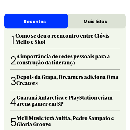
Recentes
Mais lidas
Como se deu o reencontro entre Clóvis
1
Mello e Skol
A importância de redes pessoais para a
2
construção da liderança
Depois da Grapa, Dreamers adiciona Oma
3
Creators
Guaraná Antarctica e PlayStation criam
4
arena gamer em SP
Meli Music terá Anitta, Pedro Sampaio e
5
Gloria Groove