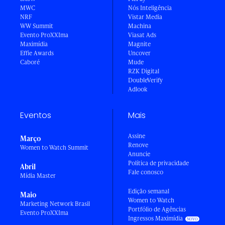
MWC
Nós Inteligência
NRF
Vistar Media
WW Summit
Machina
Evento ProXXIma
Viasat Ads
Maximídia
Magnite
Effie Awards
Uncover
Caboré
Mude
RZK Digital
DoubleVerify
Adlook
Eventos
Mais
Assine
Março
Renove
Women to Watch Summit
Anuncie
Política de privacidade
Abril
Fale conosco
Mídia Master
Edição semanal
Maio
Women to Watch
Marketing Network Brasil
Portfólio de Agências
Evento ProXXIma
Ingressos Maximídia