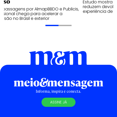
kso
Estudo mostra 
reduzem devolu
 passagens por AlmapBBDO e Publicis,
experiência de c
issional chega para acelerar a
nsão no Brasil e exterior
Informa, inspira e conecta.
ASSINE JÁ