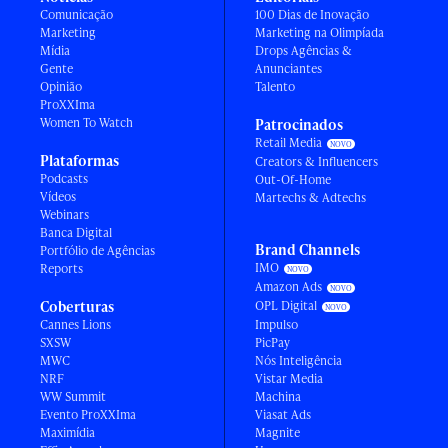
Comunicação
100 Dias de Inovação
Marketing
Marketing na Olimpíada
Mídia
Drops Agências &
Gente
Anunciantes
Opinião
Talento
ProXXIma
Women To Watch
Patrocinados
Retail Media
Plataformas
Creators & Influencers
Podcasts
Out-Of-Home
Vídeos
Martechs & Adtechs
Webinars
Banca Digital
Brand Channels
Portfólio de Agências
IMO
Reports
Amazon Ads
Coberturas
OPL Digital
Cannes Lions
Impulso
SXSW
PicPay
MWC
Nós Inteligência
NRF
Vistar Media
WW Summit
Machina
Evento ProXXIma
Viasat Ads
Maximídia
Magnite