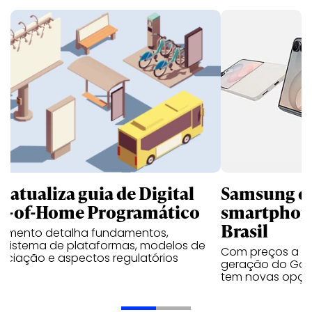
B atualiza guia de Digital
Samsung qu
t-of-Home Programático
smartphone
Brasil
umento detalha fundamentos,
ssistema de plataformas, modelos de
Com preços a par
ociação e aspectos regulatórios
geração do Gala
tem novas opç