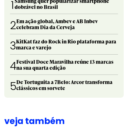
Samsung quer popularizar smartphone
1
dobrável no Brasil
Em ação global, Ambev e AB Inbev
2
celebram Dia da Cerveja
KitKat faz do Rock in Rio plataforma para
3
marca e varejo
Festival Doce Maravilha reúne 13 marcas
4
na sua quarta edição
De Tortuguita a 7Belo: Arcor transforma
5
clássicos em sorvete
veja também