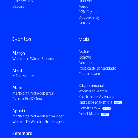
Effie Awards
Uncover
Caboré
Mude
RZK Digital
DoubleVerify
Adlook
Eventos
Mais
Assine
Março
Renove
Women to Watch Summit
Anuncie
Política de privacidade
Abril
Fale conosco
Mídia Master
Edição semanal
Maio
Women to Watch
Marketing Network Brasil
Portfólio de Agências
Evento ProXXIma
Ingressos Maximídia
Convites WW
Agosto
Retail Media
Marketing Network Knowledge
Women To Watch - Homenagem
Setembro