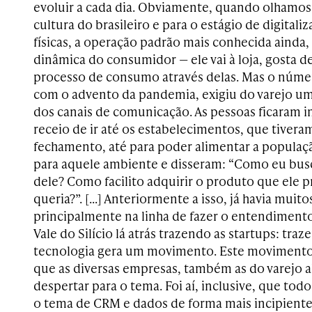
evoluir a cada dia. Obviamente, quando olhamos
cultura do brasileiro e para o estágio de digitaliz
físicas, a operação padrão mais conhecida ainda,
dinâmica do consumidor — ele vai à loja, gosta de
processo de consumo através delas. Mas o númer
com o advento da pandemia, exigiu do varejo 
dos canais de comunicação. As pessoas ficaram 
receio de ir até os estabelecimentos, que tiver
fechamento, até para poder alimentar a populaçã
para aquele ambiente e disseram: “Como eu bus
dele? Como facilito adquirir o produto que ele p
queria?”. […] Anteriormente a isso, já havia muit
principalmente na linha de fazer o entendiment
Vale do Silício lá atrás trazendo as startups: tra
tecnologia gera um movimento. Este moviment
que as diversas empresas, também as do varejo 
despertar para o tema. Foi aí, inclusive, que to
o tema de CRM e dados de forma mais incipiente