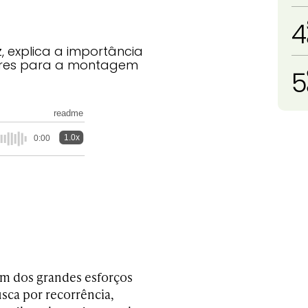
4
, explica a importância
dores para a montagem
5
readme
1.0x
0:00
m dos grandes esforços
ca por recorrência,