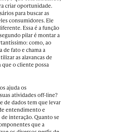
ra criar oportunidade.
ários para buscar as
les consumidores. Ele
diferente. Essa é a função
 segundo pilar é montar a
ortantíssimo: como, ao
 de fato e chama a
lizar as alavancas de
 que o cliente possa
os ajuda os
uas atividades off-line?
se de dados tem que levar
 de entendimento e
 de interação. Quanto se
 componentes que a
 que os diversos perfis de