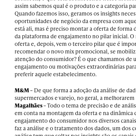
assim sabemos qual é o produto e a categoria pa
Quando fazemos isso, geramos os insights necess
oportunidades de negócio da empresa com aque
está ali, mas é preciso montar a oferta de forma 
da plataforma de engajamento no pilar inicial. O
oferta e, depois, vem o terceiro pilar que é imp
recomendar o novo mix promocional, se mobiliza
atenção do consumidor? É o que chamamos de uti
engajamento ou motivações extraordinárias para
preferir aquele estabelecimento.
M&M –
De que forma a adoção da análise de dad
supermercados e varejo, no geral, a melhorarem s
Magalhães –
Todo o tema de precisão e de análi
em conta na montagem da oferta e na dinâmica
engajamento do consumidor nos diversos canais
faz a análise e o tratamento dos dados, um dos
análise tem que soltar nos insights são os canais