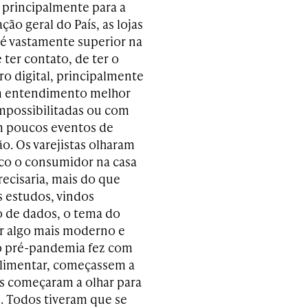
 principalmente para a
ação geral do País, as lojas
 é vastamente superior na
 ter contato, de ter o
o digital, principalmente
um entendimento melhor
impossibilitadas ou com
am poucos eventos de
o. Os varejistas olharam
co o consumidor na casa
recisaria, mais do que
os estudos, vindos
o de dados, o tema do
zer algo mais moderno e
o pré-pandemia fez com
alimentar, começassem a
dos começaram a olhar para
. Todos tiveram que se