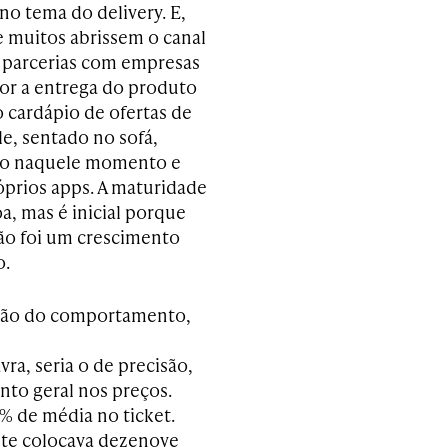
no tema do delivery. E,
ue muitos abrissem o canal
r parcerias com empresas
dor a entrega do produto
o cardápio de ofertas de
e, sentado no sofá,
rio naquele momento e
róprios apps. A maturidade
oa, mas é inicial porque
não foi um crescimento
o.
ação do comportamento,
ra, seria o de precisão,
to geral nos preços.
% de média no ticket.
ente colocava dezenove