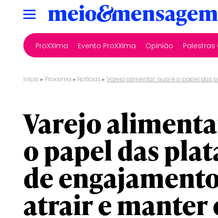
ProXXIma
Evento ProXXIma
Opinião
Palestra
Início
▸
Proxxima
▸
Notícias
▸
Varejo alimentar: qual é o papel das 
tecnologia
Varejo alimenta
o papel das pla
de engajamento
atrair e manter 