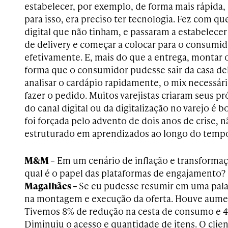
estabelecer, por exemplo, de forma mais rápida, 
para isso, era preciso ter tecnologia. Fez com q
digital que não tinham, e passaram a estabelece
de delivery e começar a colocar para o consumi
efetivamente. E, mais do que a entrega, montar 
forma que o consumidor pudesse sair da casa del
analisar o cardápio rapidamente, o mix necessá
fazer o pedido. Muitos varejistas criaram seus p
do canal digital ou da digitalização no varejo é b
foi forçada pelo advento de dois anos de crise, 
estruturado em aprendizados ao longo do temp
M&M –
Em um cenário de inflação e transform
qual é o papel das plataformas de engajamento?
Magalhães –
Se eu pudesse resumir em uma palav
na montagem e execução da oferta. Houve aumen
Tivemos 8% de redução na cesta de consumo e 4
Diminuiu o acesso e quantidade de itens. O cli