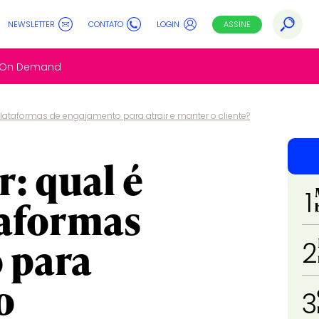
NEWSLETTER
CONTATO
LOGIN
ASSINE
s On Demand
plataformas de engajamento para atrair e manter o cliente?
r: qual é
1
taformas
 para
2
o
3