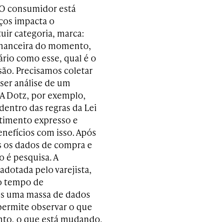
 O consumidor está
ços impacta o
ir categoria, marca:
inanceira do momento,
ário como esse, qual é o
ão. Precisamos coletar
 ser análise de um
A Dotz, por exemplo,
entro das regras da Lei
timento expresso e
enefícios com isso. Após
 os dados de compra e
o é pesquisa. A
adotada pelo varejista,
 o tempo de
os uma massa de dados
 permite observar o que
nto, o que está mudando,