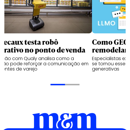
Decaux testa robô
Como GEO,
terativo no ponto de venda
remodelam 
vação com Qualy analisa como a
Especialistas ex
ução pode reforçar a comunicação em
se tornou essenc
ientes de varejo
generativas