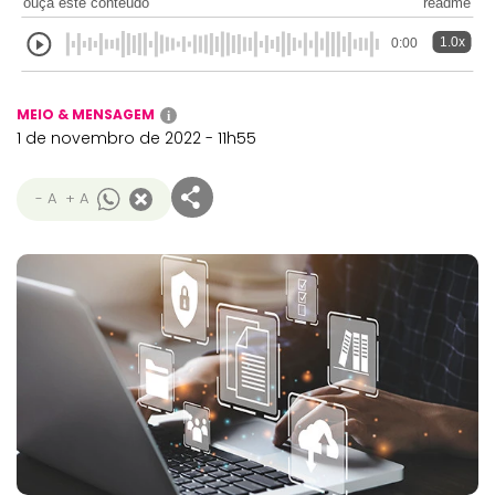
ouça este conteúdo
readme
1.0x
0:00
MEIO & MENSAGEM
i
1 de novembro de 2022 - 11h55
- A
+ A