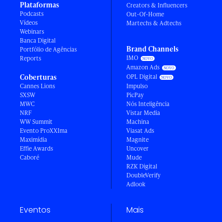
Plataformas
Creators & Influencers
Podcasts
Out-Of-Home
Vídeos
Martechs & Adtechs
Webinars
Banca Digital
Brand Channels
Portfólio de Agências
IMO
Reports
Amazon Ads
Coberturas
OPL Digital
Cannes Lions
Impulso
SXSW
PicPay
MWC
Nós Inteligência
NRF
Vistar Media
WW Summit
Machina
Evento ProXXIma
Viasat Ads
Maximídia
Magnite
Effie Awards
Uncover
Caboré
Mude
RZK Digital
DoubleVerify
Adlook
Eventos
Mais