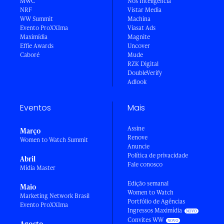
MWC
Nós Inteligência
NRF
Vistar Media
WW Summit
Machina
Evento ProXXIma
Viasat Ads
Maximídia
Magnite
Effie Awards
Uncover
Caboré
Mude
RZK Digital
DoubleVerify
Adlook
Eventos
Mais
Assine
Março
Renove
Women to Watch Summit
Anuncie
Política de privacidade
Abril
Fale conosco
Mídia Master
Edição semanal
Maio
Women to Watch
Marketing Network Brasil
Portfólio de Agências
Evento ProXXIma
Ingressos Maximídia
Convites WW
Agosto