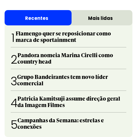
Recentes
Mais lidas
Flamengo quer se reposicionar como
1
marca de sportainment
Pandora nomeia Marina Cirelli como
2
country head
Grupo Bandeirantes tem novo líder
3
comercial
Patricia Kamitsuji assume direção geral
4
da Imagem Filmes
Campanhas da Semana: estrelas e
5
conexões