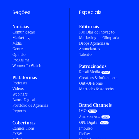
Seções
Especiais
Notícias
Editoriais
Comunicação
100 Dias de Inovação
Marketing
Marketing na Olimpíada
Mídia
Drops Agências &
Gente
Anunciantes
Opinião
Talento
ProXXIma
Women To Watch
Patrocinados
Retail Media
Plataformas
Creators & Influencers
Podcasts
Out-Of-Home
Vídeos
Martechs & Adtechs
Webinars
Banca Digital
Brand Channels
Portfólio de Agências
IMO
Reports
Amazon Ads
Coberturas
OPL Digital
Cannes Lions
Impulso
SXSW
PicPay