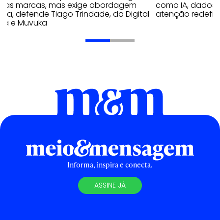
a as marcas, mas exige abordagem
como IA, dados
eta, defende Tiago Trindade, da Digital
atenção redefin
ela e Muvuka
Informa, inspira e conecta.
ASSINE JÁ