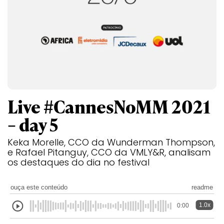
Transformation
Goals
Creative
Creative Brand
Entertainment
Entertainment
Media
Innovation
Titanium
Commerce
for Music
Creative
Entertainment
Luxury
Creative Data
Business
Entertainment
for Gaming
Outdoor
Transformation
for Sport
Creative
Creative
Film
Entertainment
Pharma
Media
Effectiveness
Commerce
for Music
Creative
Creative Data
Film Craft
Entertainment
PR
Outdoor
Live #CannesNoMM 2021
Strategy
for Sport
– day 5
Keka Morelle, CCO da Wunderman Thompson,
e Rafael Pitanguy, CCO da VMLY&R, analisam
os destaques do dia no festival
ouça este conteúdo
readme
1.0x
0:00