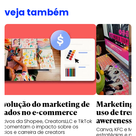
veja também
revolução do marketing de
Marketing d
iliados no e-commerce
uso de tren
awereness
utivos da Shopee, CreatorsLLC e TikTok
p comentam o impacto sobre os
Canva, KFC e Ma
cios e carreira de creators
estratégias e p