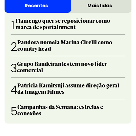
Recentes
Mais lidas
Flamengo quer se reposicionar como
1
marca de sportainment
Pandora nomeia Marina Cirelli como
2
country head
Grupo Bandeirantes tem novo líder
3
comercial
Patricia Kamitsuji assume direção geral
4
da Imagem Filmes
Campanhas da Semana: estrelas e
5
conexões