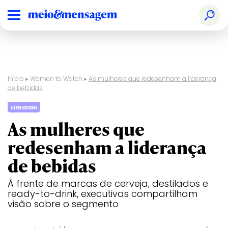
Início
▸
Women to Watch
▸
As mulheres que redesenham a liderança
de bebidas
consumo
As mulheres que
redesenham a liderança
de bebidas
À frente de marcas de cerveja, destilados e
ready-to-drink, executivas compartilham
visão sobre o segmento