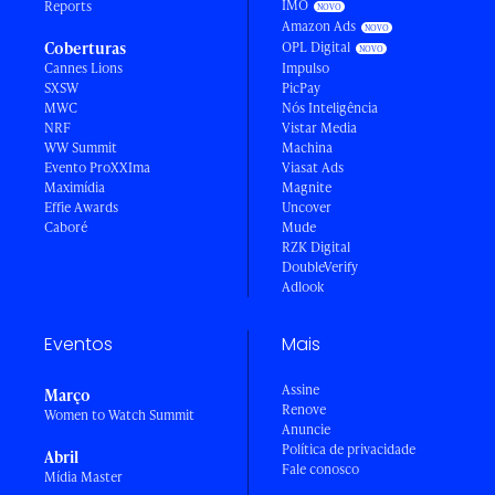
IMO
Reports
Amazon Ads
Coberturas
OPL Digital
Cannes Lions
Impulso
SXSW
PicPay
MWC
Nós Inteligência
NRF
Vistar Media
WW Summit
Machina
Evento ProXXIma
Viasat Ads
Maximídia
Magnite
Effie Awards
Uncover
Caboré
Mude
RZK Digital
DoubleVerify
Adlook
Eventos
Mais
Assine
Março
Renove
Women to Watch Summit
Anuncie
Política de privacidade
Abril
Fale conosco
Mídia Master