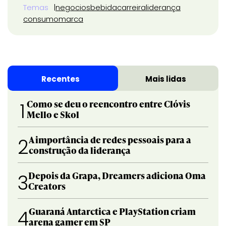
Temas
negocios
bebida
carreira
liderança
consumo
marca
Recentes
Mais lidas
Como se deu o reencontro entre Clóvis
1
Mello e Skol
A importância de redes pessoais para a
2
construção da liderança
Depois da Grapa, Dreamers adiciona Oma
3
Creators
Guaraná Antarctica e PlayStation criam
4
arena gamer em SP