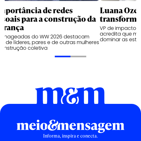
importância de redes
Luana Ozem
ssoais para a construção da
transforma
derança
VP de impacto e
acredita que mu
enageadas do WW 2026 destacam
dominar as estr
o de líderes, pares e de outras mulheres
construção coletiva
Informa, inspira e conecta.