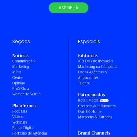
ASSINE JÁ
Seções
Especiais
Notícias
Editoriais
Comunicação
100 Dias de Inovação
Marketing
Marketing na Olimpíada
Mídia
Drops Agências &
Gente
Anunciantes
Opinião
Talento
ProXXIma
Women To Watch
Patrocinados
Retail Media
Plataformas
Creators & Influencers
Podcasts
Out-Of-Home
Vídeos
Martechs & Adtechs
Webinars
Banca Digital
Brand Channels
Portfólio de Agências