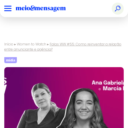
Início
▸
Women to Watch
▸
Falas WW #55: Como reinventar a relação
entre anunciante e agência?
mídia