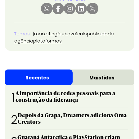
Temas
marketing
áudio
veículo
publicidade
agência
plataformas
Recentes
Mais lidas
A importância de redes pessoais para a
1
construção da liderança
Depois da Grapa, Dreamers adiciona Oma
2
Creators
Guaraná Antarctica e PlayStation criam