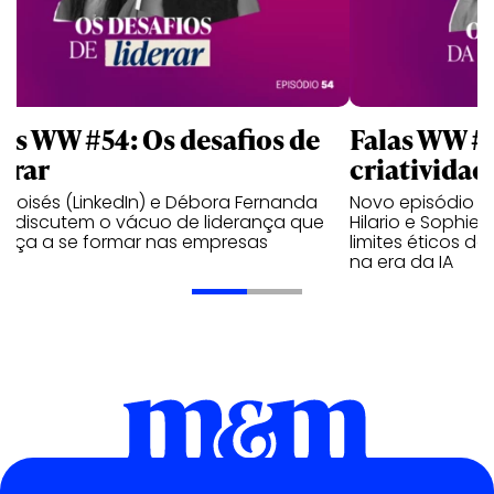
las WW #54: Os desafios de
Falas WW #
derar
criatividad
Moisés (LinkedIn) e Débora Fernanda
Novo episódio d
t) discutem o vácuo de liderança que
Hilario e Sophie
eça a se formar nas empresas
limites éticos d
na era da IA