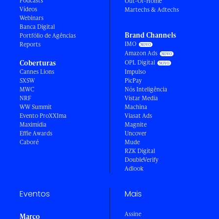
Podcasts
Out-Of-Home
Vídeos
Martechs & Adtechs
Webinars
Banca Digital
Brand Channels
Portfólio de Agências
IMO
Reports
Amazon Ads
Coberturas
OPL Digital
Cannes Lions
Impulso
SXSW
PicPay
MWC
Nós Inteligência
NRF
Vistar Media
WW Summit
Machina
Evento ProXXIma
Viasat Ads
Maximídia
Magnite
Effie Awards
Uncover
Caboré
Mude
RZK Digital
DoubleVerify
Adlook
Eventos
Mais
Assine
Março