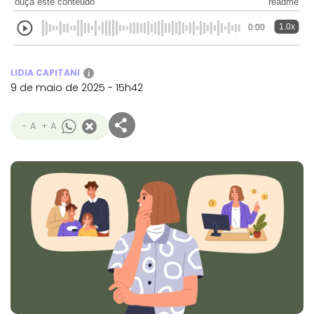
ouça este conteúdo
readme
1.0x
0:00
LIDIA CAPITANI
i
9 de maio de 2025 - 15h42
- A
+ A