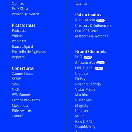
Opinião
Talento
ProXXIma
Women To Watch
Patrocinados
Retail Media
Plataformas
Creators & Influencers
Podcasts
Out-Of-Home
Vídeos
Martechs & Adtechs
Webinars
Banca Digital
Brand Channels
Portfólio de Agências
IMO
Reports
Amazon Ads
Coberturas
OPL Digital
Cannes Lions
Impulso
SXSW
PicPay
MWC
Nós Inteligência
NRF
Vistar Media
WW Summit
Machina
Evento ProXXIma
Viasat Ads
Maximídia
Magnite
Effie Awards
Uncover
Caboré
Mude
RZK Digital
DoubleVerify
Adlook