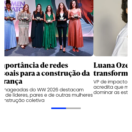
importância de redes
Luana Ozem
ssoais para a construção da
transforma
derança
VP de impacto e
acredita que mu
enageadas do WW 2026 destacam
dominar as estr
o de líderes, pares e de outras mulheres
construção coletiva