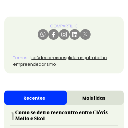
COMPARTILHE:
Temas
saúde
carreira
esg
liderança
trabalho
empreendedorismo
Recentes
Mais lidas
Como se deu o reencontro entre Clóvis
1
Mello e Skol