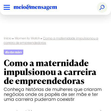
Início
▸
Women to Watch
▸
Como a maternidade impulsionou a
carreira de empreendedoras
dia das mães
Como a maternidade
impulsionou a carreira
de empreendedoras
Conheça histórias de mulheres que criaram
negócios onde os papéis de ser mãe e ter
uma carreira puderam coexistir