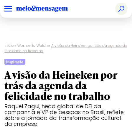
Início
▸
Women to Watch
▸
A visão da Heineken por trás da agenda da
felicidade no trabalho
inspiração
A visão da Heineken por
trás da agenda da
felicidade no trabalho
Raquel Zagui, head global de DEI da
companhia e VP de pessoas no Brasil, reflete
sobre a jornada da transformação cultural
da empresa