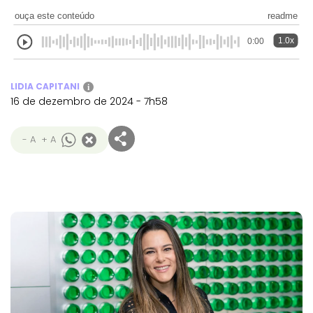
ouça este conteúdo
readme
1.0x
0:00
LIDIA CAPITANI
i
16 de dezembro de 2024 - 7h58
- A
+ A