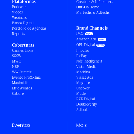
Plataformas
Creators & Influencers
Podcasts
Out-Of-Home
Vídeos
Martechs & Adtechs
Webinars
Banca Digital
Brand Channels
Portfólio de Agências
IMO
Reports
Amazon Ads
Coberturas
OPL Digital
Cannes Lions
Impulso
SXSW
PicPay
MWC
Nós Inteligência
NRF
Vistar Media
WW Summit
Machina
Evento ProXXIma
Viasat Ads
Maximídia
Magnite
Effie Awards
Uncover
Caboré
Mude
RZK Digital
DoubleVerify
Adlook
Eventos
Mais