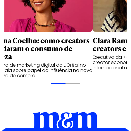
ana Coelho: como creators
Clara Ramos
daram o consumo de
creators e 
leza
Executiva da +Ga
creator economy
tora de marketing digital da L'Oréal no
internacional no 
il fala sobre papel da influência na nova
nada de compra