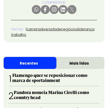
COMPARTILHE:
Temas
carreira
diversidade
negócios
liderança
trabalho
Recentes
Mais lidas
Flamengo quer se reposicionar como
1
marca de sportainment
Pandora nomeia Marina Cirelli como
2
country head