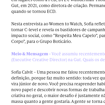
Gut, em 2021, como diretora de criação. Perman
quando se tornou ECD.
Nesta entrevista ao Women to Watch, Sofia reflet
tornar C-level e revela os bastidores de campa
impacto social, como “Respeita Meu Capelo”, par
Corpo”, para o Grupo Boticário.
Meio & Mensagem –
Você assumiu recentemente
(Executive Creative Director) na Gut. Quais os de
Sofia Calvit – Uma pessoa me falou recentemente
definição, porque faz muito sentido: toda vez q
vira júnior de novo. Você precisa reaprender ha
novo papel e descobrir novas formas de trabalh
criativa no geral, o maior desafio é justamente 
massa quanto a gente gostaria. A gente se torna