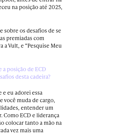
eceu na posição até 2025,
e sobre os desafios de se
nhas premiadas com
a a Vult, e “Pesquise Meu
 a posição de ECD
safios desta cadeira?
 e eu adorei essa
ue você muda de cargo,
bilidades, entender um
ar. Como ECD e liderança
não colocar tanto a mão na
 cada vez mais uma