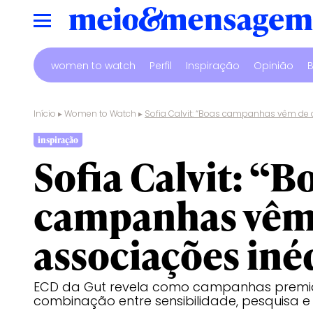
women to watch
Perfil
Inspiração
Opinião
B
Início
▸
Women to Watch
▸
Sofia Calvit: “Boas campanhas vêm de 
inspiração
Sofia Calvit: “B
campanhas vêm
associações iné
ECD da Gut revela como campanhas prem
combinação entre sensibilidade, pesquisa e