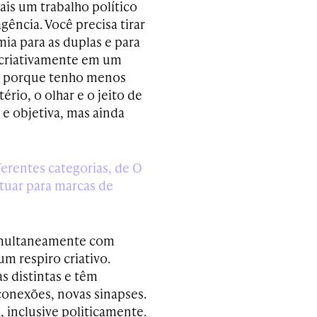
ais um trabalho político
gência. Você precisa tirar
a para as duplas e para
 criativamente em um
a, porque tenho menos
ério, o olhar e o jeito de
 e objetiva, mas ainda
erentes categorias, de O
atuar para marcas de
simultaneamente com
m respiro criativo.
 distintas e têm
 conexões, novas sinapses.
 inclusive politicamente.