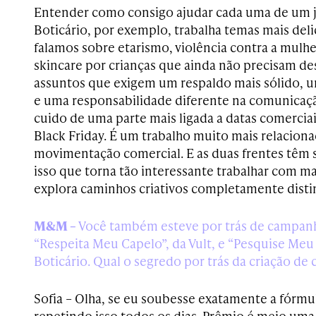
Entender como consigo ajudar cada uma de um je
Boticário, por exemplo, trabalha temas mais deli
falamos sobre etarismo, violência contra a mulhe
skincare por crianças que ainda não precisam de
assuntos que exigem um respaldo mais sólido, um
e uma responsabilidade diferente na comunicaçã
cuido de uma parte mais ligada a datas comercia
Black Friday. É um trabalho muito mais relacion
movimentação comercial. E as duas frentes têm 
isso que torna tão interessante trabalhar com ma
explora caminhos criativos completamente distint
M&M –
Você também esteve por trás de campan
“Respeita Meu Capelo”, da Vult, e “Pesquise Me
Boticário. Qual o segredo por trás da criação d
Sofia – Olha, se eu soubesse exatamente a fórmul
repetindo isso todos os dias. Prêmio é meio uma 