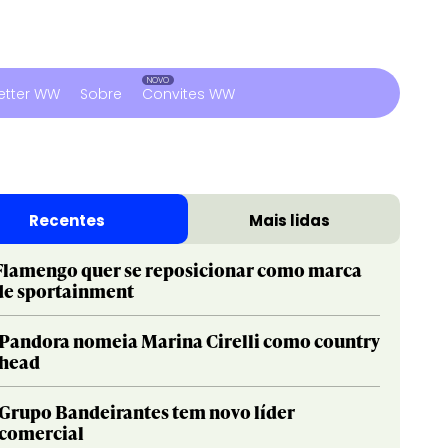
etter WW
Sobre
Convites WW
Recentes
Mais lidas
Flamengo quer se reposicionar como marca
de sportainment
Pandora nomeia Marina Cirelli como country
head
Grupo Bandeirantes tem novo líder
comercial