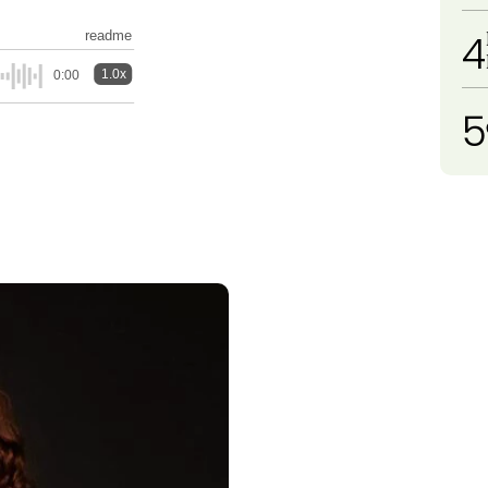
4
readme
1.0x
0:00
5