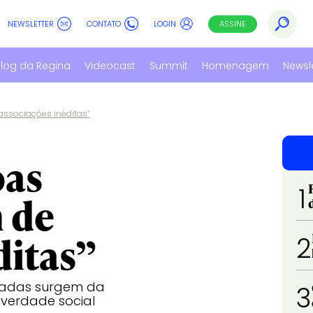
NEWSLETTER
CONTATO
LOGIN
ASSINE
log da Regina
Videocast
Summit
Homenagem
Newsl
associações inéditas”
oas
1
 de
ditas”
2
iadas surgem da
3
 verdade social