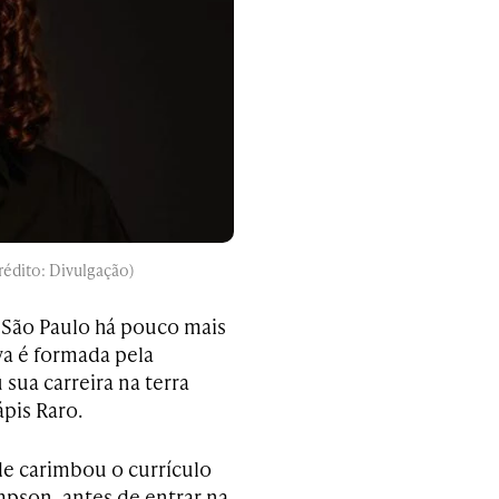
Crédito: Divulgação)
t São Paulo há pouco mais
va é formada pela
sua carreira na terra
ápis Raro.
de carimbou o currículo
son, antes de entrar na