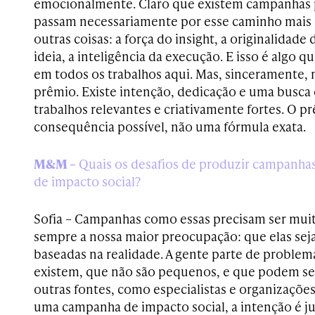
emocionalmente. Claro que existem campanhas
passam necessariamente por esse caminho mais 
outras coisas: a força do insight, a originalidade 
ideia, a inteligência da execução. E isso é algo q
em todos os trabalhos aqui. Mas, sinceramente, n
prêmio. Existe intenção, dedicação e uma busca 
trabalhos relevantes e criativamente fortes. O 
consequência possível, não uma fórmula exata.
M&M –
Quais os desafios de produzir campanhas
de impacto social?
Sofia – Campanhas como essas precisam ser muit
sempre a nossa maior preocupação: que elas s
baseadas na realidade. A gente parte de proble
existem, que não são pequenos, e que podem s
outras fontes, como especialistas e organizaçõ
uma campanha de impacto social, a intenção é j