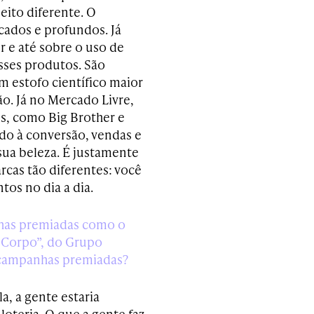
ito diferente. O
cados e profundos. Já
r e até sobre o uso de
sses produtos. São
 estofo científico maior
o. Já no Mercado Livre,
is, como Big Brother e
ado à conversão, vendas e
sua beleza. É justamente
rcas tão diferentes: você
os no dia a dia.
has premiadas como o
u Corpo”, do Grupo
e campanhas premiadas?
a, a gente estaria
loteria. O que a gente faz