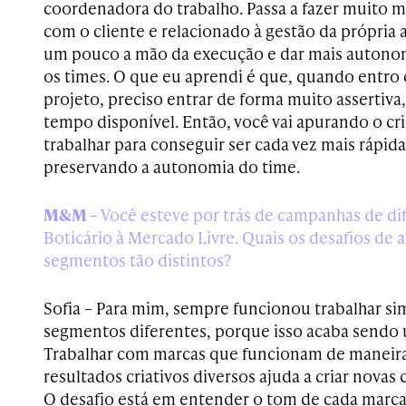
coordenadora do trabalho. Passa a fazer muito m
com o cliente e relacionado à gestão da própria a
um pouco a mão da execução e dar mais autonomi
os times. O que eu aprendi é que, quando entro
projeto, preciso entrar de forma muito assertiv
tempo disponível. Então, você vai apurando o crit
trabalhar para conseguir ser cada vez mais rápida
preservando a autonomia do time.
M&M –
Você esteve por trás de campanhas de dif
Boticário à Mercado Livre. Quais os desafios de 
segmentos tão distintos?
Sofia – Para mim, sempre funcionou trabalhar 
segmentos diferentes, porque isso acaba sendo u
Trabalhar com marcas que funcionam de maneiras
resultados criativos diversos ajuda a criar novas
O desafio está em entender o tom de cada marca,