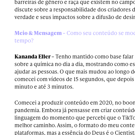
barreiras de gênero e raça que existem no campo 
discute sobre a responsabilidade dos criadores 
verdade e seus impactos sobre a difusão de des
Meio & Mensagem –
Como seu conteúdo se modi
tempo?
Kananda Eller –
Tenho mantido como base falar s
sobre a química no dia a dia, mostrando como 
ajudar as pessoas. O que mais mudou ao longo d
comecei com vídeos de 15 segundos, que depois 
minuto e até 3 minutos.
Comecei a produzir conteúdo em 2020, no boom
pandemia. Embora já pensasse em criar conteúdo
linguagem do momento que percebi que o TikTok,
melhor caminho. Assim, o formato do meu conte
plataformas, mas a essência do Deus é o Cienti