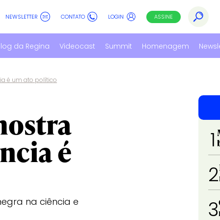
NEWSLETTER
CONTATO
LOGIN
ASSINE
log da Regina
Videocast
Summit
Homenagem
Newsl
ia é um ato político
mostra
1
ncia é
2
negra na ciência e
3