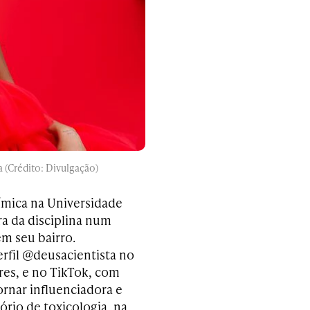
a (Crédito: Divulgação)
uímica na Universidade
ra da disciplina num
em seu bairro.
erfil @deusacientista no
res, e no TikTok, com
ornar influenciadora e
ório de toxicologia, na