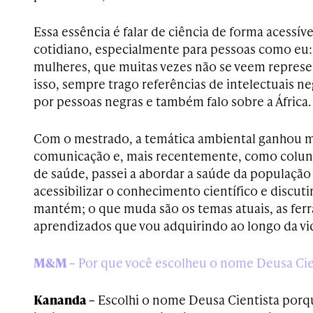
Essa essência é falar de ciência de forma acessív
cotidiano, especialmente para pessoas como eu:
mulheres, que muitas vezes não se veem represen
isso, sempre trago referências de intelectuais n
por pessoas negras e também falo sobre a África.
Com o mestrado, a temática ambiental ganhou m
comunicação e, mais recentemente, como coluni
de saúde, passei a abordar a saúde da população
acessibilizar o conhecimento científico e discuti
mantém; o que muda são os temas atuais, as fer
aprendizados que vou adquirindo ao longo da vi
M&M –
Por que você escolheu o nome Deusa Cie
Kananda –
Escolhi o nome Deusa Cientista porq