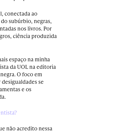
el, conectada ao
 do subúrbio, negras,
tadas nos livros. Por
egros, ciência produzida
ais espaço na minha
sta da UOL na editoria
 negra. O foco em
r desigualdades se
ramentas e os
da.
ntista?
ue não acredito nessa