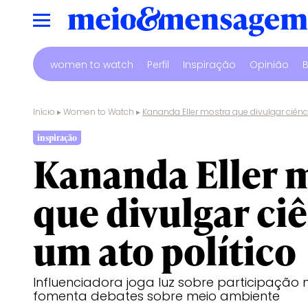
women to watch
Perfil
Inspiração
Opinião
B
Início
▸
Women to Watch
▸
Kananda Eller mostra que divulgar ciênc
inspiração
Kananda Eller 
que divulgar ciê
um ato político
Influenciadora joga luz sobre participação 
fomenta debates sobre meio ambiente