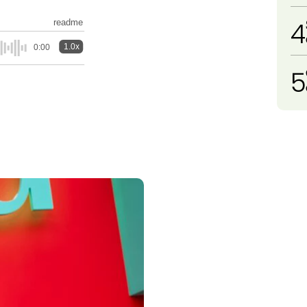
4
readme
1.0x
0:00
5